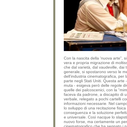
Con la nascita della 'nuova arte”, si
vera e propria migrazione di moltiss
che dal varietà, dal vaudeville, dai t
generale, si spostarono verso le 
dell’industria cinematografica, per 
parte negli Stati Uniti. Questa arte 
muta - esigeva però delle regole d
quelle dei palcoscenici, con la “mim
faceva da padrone, a discapito di u
verbale, relegato a pochi cartelli co
informazioni necessarie. Nel camp
lo sviluppo di una recitazione fisica 
conseguenza e la soluzione perfet
e universale. Così nacque lo slapsti
nuovo forse, ma certamente un pe
cinematografico che ha segnato i p