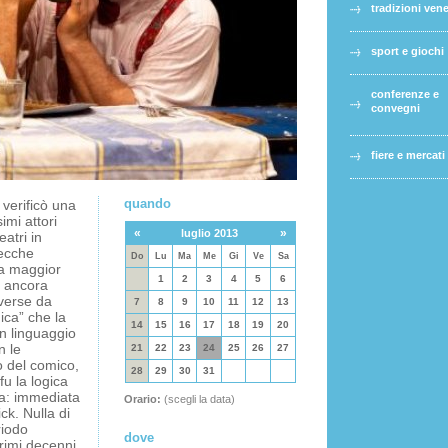
tradizioni ven
sport e giochi
conferenze e
convegni
fiere e mercati
quando
 verificò una
imi attori
«
»
luglio 2013
eatri in
mecche
Do
Lu
Ma
Me
Gi
Ve
Sa
la maggior
1
2
3
4
5
6
- ancora
iverse da
7
8
9
10
11
12
13
ica” che la
14
15
16
17
18
19
20
n linguaggio
n le
21
22
23
24
25
26
27
o del comico,
28
29
30
31
fu la logica
ta: immediata
Orario:
(scegli la data)
ck. Nulla di
riodo
dove
rimi decenni