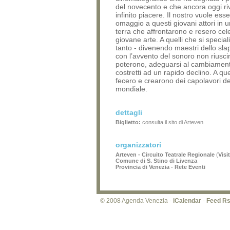
del novecento e che ancora oggi r
infinito piacere. Il nostro vuole ess
omaggio a questi giovani attori in 
terra che affrontarono e resero ce
giovane arte. A quelli che si specia
tanto - divenendo maestri dello slap
con l’avvento del sonoro non riusci
poterono, adeguarsi al cambiament
costretti ad un rapido declino. A que
fecero e crearono dei capolavori d
mondiale.
dettagli
Biglietto:
consulta il sito di Arteven
organizzatori
Arteven - Circuito Teatrale Regionale
(
Visi
Comune di S. Stino di Livenza
Provincia di Venezia - Rete Eventi
© 2008 Agenda Venezia -
iCalendar
-
Feed R