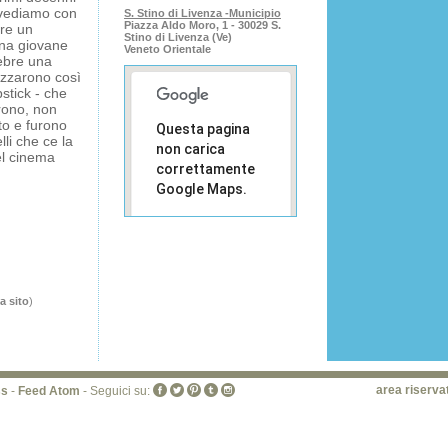
ivediamo con
S. Stino di Livenza -Municipio
Piazza Aldo Moro, 1 - 30029 S.
ere un
Stino di Livenza (Ve)
una giovane
Veneto Orientale
lebre una
lizzarono così
stick - che
rono, non
o e furono
Questa pagina
lli che ce la
non carica
el cinema
correttamente
Google Maps.
Sei il
OK
proprietario
di questo
sito web?
ta sito
)
area riserva
ss
-
Feed Atom
- Seguici su: