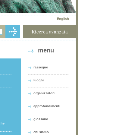
English
Ricerca avanzata
menu
rassegne
luoghi
organizzatori
approfondimenti
glossario
che
chi siamo