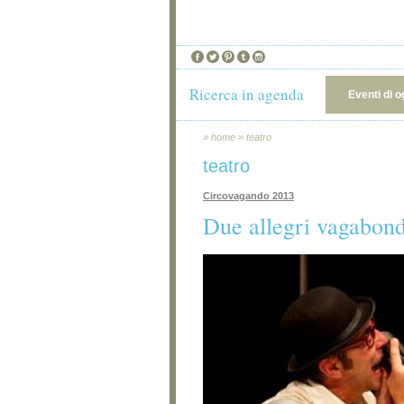
Ricerca in agenda
Eventi di o
»
home
»
teatro
teatro
Circovagando 2013
Due allegri vagabond