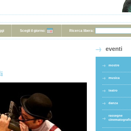
ggi
Scegli il giorno:
Ricerca libera:
eventi
mostre
i
musica
teatro
danza
rassegne
cinematografi