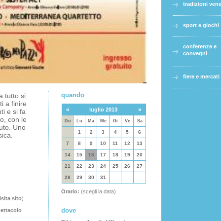
tradizioni ven
sport e giochi
conferenze e
convegni
fiere e mercati
quando
 tutto si
i a finire
«
»
luglio 2013
i e si fa
o, con le
Do
Lu
Ma
Me
Gi
Ve
Sa
uto. Uno
1
2
3
4
5
6
ica.
7
8
9
10
11
12
13
14
15
16
17
18
19
20
21
22
23
24
25
26
27
28
29
30
31
Orario:
(scegli la data)
isita sito
)
dove
pettacolo