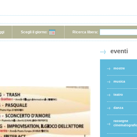
ggi
Scegli il giorno:
Ricerca libera:
eventi
mostre
musica
teatro
danza
rassegne
cinematografi