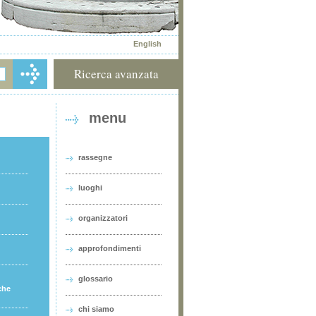
English
Ricerca avanzata
menu
rassegne
luoghi
organizzatori
approfondimenti
glossario
che
chi siamo