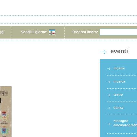
ggi
Scegli il giorno:
Ricerca libera:
eventi
mostre
musica
teatro
danza
rassegne
cinematografi