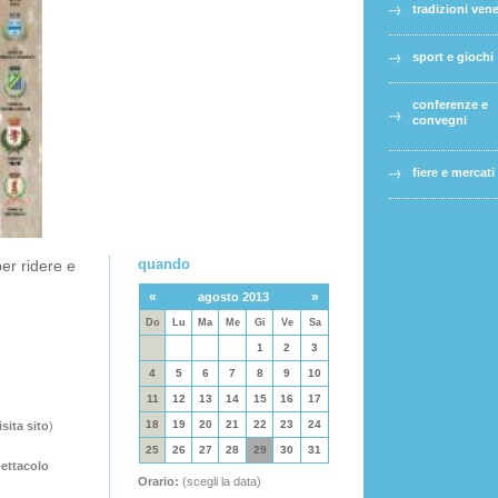
tradizioni ven
sport e giochi
conferenze e
convegni
fiere e mercati
quando
per ridere e
«
»
agosto 2013
Do
Lu
Ma
Me
Gi
Ve
Sa
1
2
3
4
5
6
7
8
9
10
11
12
13
14
15
16
17
18
19
20
21
22
23
24
isita sito
)
25
26
27
28
29
30
31
pettacolo
Orario:
(scegli la data)