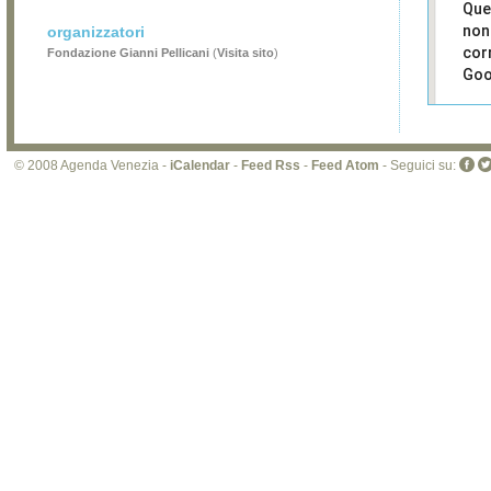
Que
non
organizzatori
cor
Fondazione Gianni Pellicani
(
Visita sito
)
Goo
Sei i
prop
di 
© 2008 Agenda Venezia -
iCalendar
-
Feed Rss
-
Feed Atom
- Seguici su:
sit