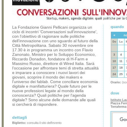
quando
La Fondazione Gianni Pellicani organizza un
ciclo di incontri 'Conversazioni sull'innovazione',
«
no
con l'obiettivo di ragionare sulle politiche
dell’innovazione con uno sguardo al futuro della
Do
Lu
Città Metropolitana. Sabato 30 novembre ore
17.30 è in programma un incontro con Flavio
Zanonato, Ministro per lo Sviluppo Economico,
3
4
Riccardo Donadon, fondatore di H-Farm e
10
11
Massimo Russo, direttore di Wired Italia. Sarà
l'occasione per affrontare temi di stretta attualità
17
18
e imparare a conoscere i nuovi lavori dei
24
25
giovani, scoprire il mondo dei makers e
l'universo dei fablab. Come conciliare economia
Orario:
(sce
digitale e manifatturiera? Quale futuro per le
nuove professioni legate al mondo della
dove
conoscenza? Quali politiche per l'agenda
digitale? Sono alcune delle domande alle quali
Istituto L
Piazza Fer
si cercherà di rispondere.
Terraferma
dettagli
Biglietto:
consulta il sito dell'evento