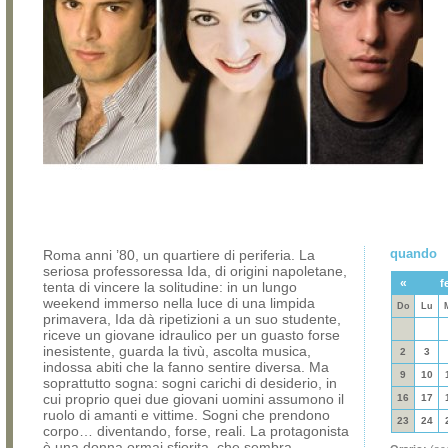
quando
Roma anni ’80, un quartiere di periferia. La
seriosa professoressa Ida, di origini napoletane,
«
f
tenta di vincere la solitudine: in un lungo
weekend immerso nella luce di una limpida
Do
Lu
primavera, Ida dà ripetizioni a un suo studente,
riceve un giovane idraulico per un guasto forse
inesistente, guarda la tivù, ascolta musica,
2
3
indossa abiti che la fanno sentire diversa. Ma
9
10
soprattutto sogna: sogni carichi di desiderio, in
cui proprio quei due giovani uomini assumono il
16
17
ruolo di amanti e vittime. Sogni che prendono
23
24
corpo… diventando, forse, reali. La protagonista
è una donna ormai sfiorita, che sembra