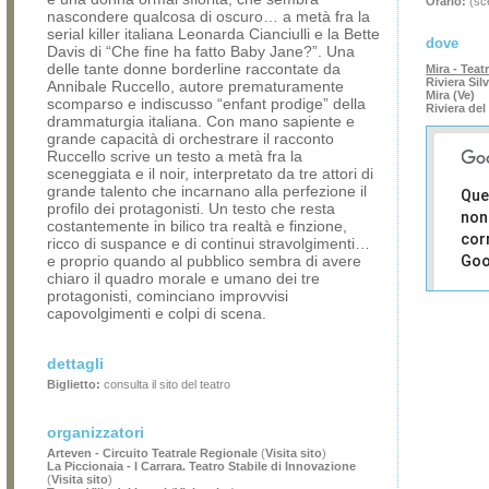
Orario:
(sce
nascondere qualcosa di oscuro… a metà fra la
serial killer italiana Leonarda Cianciulli e la Bette
dove
Davis di “Che fine ha fatto Baby Jane?”. Una
delle tante donne borderline raccontate da
Mira - Teat
Riviera Sil
Annibale Ruccello, autore prematuramente
Mira (Ve)
scomparso e indiscusso “enfant prodige” della
Riviera del
drammaturgia italiana. Con mano sapiente e
grande capacità di orchestrare il racconto
Ruccello scrive un testo a metà fra la
sceneggiata e il noir, interpretato da tre attori di
grande talento che incarnano alla perfezione il
Que
profilo dei protagonisti. Un testo che resta
non
costantemente in bilico tra realtà e finzione,
cor
ricco di suspance e di continui stravolgimenti…
e proprio quando al pubblico sembra di avere
Goo
chiaro il quadro morale e umano dei tre
protagonisti, cominciano improvvisi
Sei i
capovolgimenti e colpi di scena.
prop
di 
sit
dettagli
Biglietto:
consulta il sito del teatro
organizzatori
Arteven - Circuito Teatrale Regionale
(
Visita sito
)
La Piccionaia - I Carrara. Teatro Stabile di Innovazione
(
Visita sito
)