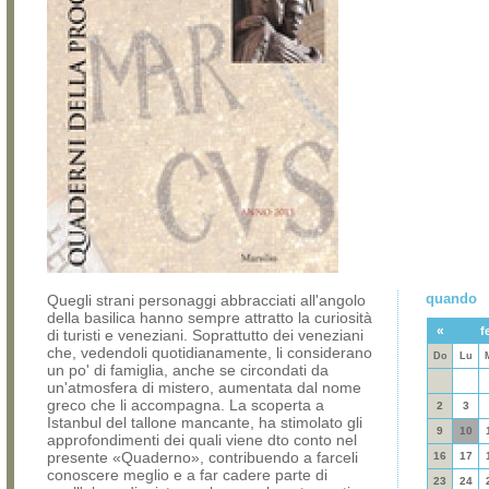
quando
Quegli strani personaggi abbracciati all'angolo
della basilica hanno sempre attratto la curiosità
«
f
di turisti e veneziani. Soprattutto dei veneziani
che, vedendoli quotidianamente, li considerano
Do
Lu
un po' di famiglia, anche se circondati da
un'atmosfera di mistero, aumentata dal nome
greco che li accompagna. La scoperta a
2
3
Istanbul del tallone mancante, ha stimolato gli
9
10
approfondimenti dei quali viene dto conto nel
presente «Quaderno», contribuendo a farceli
16
17
conoscere meglio e a far cadere parte di
23
24