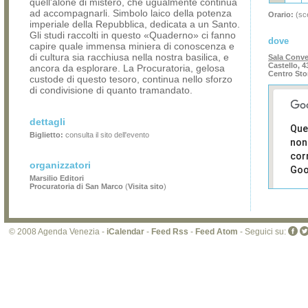
quell'alone di mistero, che ugualmente continua
ad accompagnarli. Simbolo laico della potenza
Orario:
(sce
imperiale della Repubblica, dedicata a un Santo.
Gli studi raccolti in questo «Quaderno» ci fanno
dove
capire quale immensa miniera di conoscenza e
di cultura sia racchiusa nella nostra basilica, e
Sala Conve
Castello, 4
ancora da esplorare. La Procuratoria, gelosa
Centro Sto
custode di questo tesoro, continua nello sforzo
di condivisione di quanto tramandato.
dettagli
Que
Biglietto:
consulta il sito dell'evento
non
cor
organizzatori
Goo
Marsilio Editori
Procuratoria di San Marco
(
Visita sito
)
Sei i
prop
di 
sit
© 2008 Agenda Venezia -
iCalendar
-
Feed Rss
-
Feed Atom
- Seguici su: