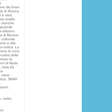
e
one dei brani
ola di Musica
i e sarà
pie esatte,
 storiche.
facsimile
a edizioni
la di Musica
 culturale
one e alla
ca antica. La
zione di corsi
cutiva della
resso la
rsi di flauto
, viola da
za
, oboe
attica, SMAV
,
zioni,
 violini
cco