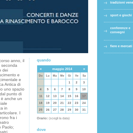
tradizioni ven
sport e giochi
conferenze e
convegni
fiere e mercati
quando
corso anno, il
a seconda
«
»
maggio 2014
e dei
ascimento e
Do
Lu
Ma
Me
Gi
Ve
Sa
scimentale e
1
2
3
ca Antica di
lo uno spazio
4
5
6
7
8
9
10
dal punto di
11
12
13
14
15
16
17
a è anche un
iale
18
19
20
21
22
23
24
ca in
25
26
27
28
29
30
31
rticolare. I
ono fra i
Orario:
(scegli la data)
eatro
e Paolo;
dove
eatri