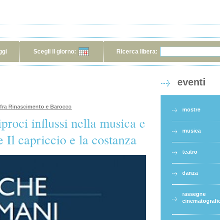
ggi
Scegli il giorno:
Ricerca libera:
eventi
 fra Rinascimento e Barocco
mostre
roci influssi nella musica e
musica
e Il capriccio e la costanza
teatro
danza
rassegne
cinematografi