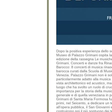
Dopo la positiva esperienza dello s
Museo di Palazzo Grimani ospita l
edizione della rassegna Le musich
Grimani. Concerti e danze fra Rin
Barocco: 8 concerti di musica rina
barocca curati dalla Scuola di Musi
Venezia. Palazzo Grimani non è so
particolarmente adatto alla musica 
vista architettonico ed acustico, m
luogo che ha svolto un ruolo di cruc
importanza per la storia della musi
generale e di quella veneziana in pa
Grimani di Santa Maria Formosa fur
primi, nel Seicento, a dedicare un t
all’opera pubblica, il San Giovanni 
costruirono poi il più sontuoso dei t