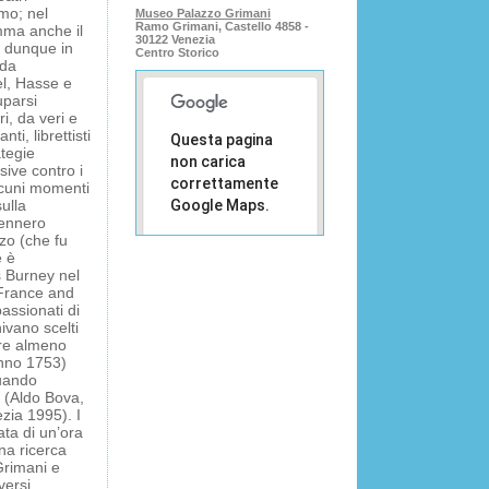
mo; nel
Museo Palazzo Grimani
Ramo Grimani, Castello 4858 -
mma anche il
30122 Venezia
o dunque in
Centro Storico
(da
el, Hasse e
uparsi
i, da veri e
ti, librettisti
Questa pagina
ategie
non carica
ive contro i
correttamente
lcuni momenti
ulla
Google Maps.
Tennero
zo (che fu
Sei il
OK
e è
proprietario
es Burney nel
di questo
 France and
sito web?
assionati di
ivano scelti
are almeno
anno 1753)
quando
 (Aldo Bova,
zia 1995). I
ata di un’ora
na ricerca
Grimani e
versi