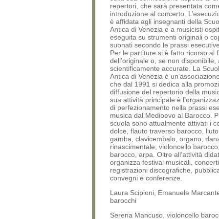
repertori, che sarà presentata com
introduzione al concerto. L’esecuzi
è affidata agli insegnanti della Scu
Antica di Venezia e a musicisti ospit
eseguita su strumenti originali o co
suonati secondo le prassi esecutive
Per le partiture si è fatto ricorso al 
dell’originale o, se non disponibile, 
scientificamente accurate. La Scuo
Antica di Venezia è un’associazione
che dal 1991 si dedica alla promozi
diffusione del repertorio della musi
sua attività principale è l’organizza
di perfezionamento nella prassi ese
musica dal Medioevo al Barocco. P
scuola sono attualmente attivati i co
dolce, flauto traverso barocco, liuto
gamba, clavicembalo, organo, dan
rinascimentale, violoncello barocco
barocco, arpa. Oltre all’attività did
organizza festival musicali, concerti
registrazioni discografiche, pubblica
convegni e conferenze.
Laura Scipioni, Emanuele Marcante,
barocchi
Serena Mancuso, violoncello baro