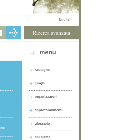
English
Ricerca avanzata
menu
rassegne
luoghi
organizzatori
approfondimenti
glossario
che
chi siamo