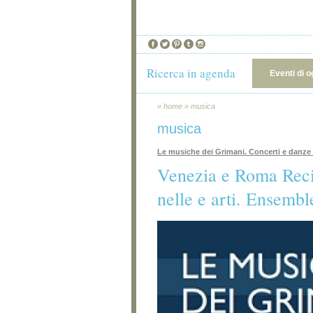
Ricerca in agenda
Eventi di o
»
home
»
musica
musica
Le musiche dei Grimani. Concerti e danze
Venezia e Roma Recip
nelle e arti. Ensembl