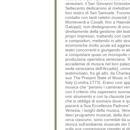
veneziani, il San Giovanni Grisosto
Settecento dedicarono al melodra
loro teatro di San Samuele. Furon
contatto con tanti celebri musicisti 
Monteverdi e Cavalli, fino a Haend
Galuppi); non disdegnarono di occ
direttamente della gestione dei teatr
propri impresari, trattando con cantan
e compositori, mettendo in atto str
economiche molto acute ed aggress
teatri concorrenti e giungendo in a
a conquistare quasi un monopolio s
produzione operistica veneziana. 
accademie di musica nel loro palaz
sede veneziana dell’Arcadia), com
testimoniato, fra gli altri, da Charl
suo The Present State of Music in
Italy (Londra 1773). Erano così app
musica che “persino i camerieri ven
con il criterio che sapessero suon
uno strumento e con la clausola (
che si obbliga di suonare dove e 
piacerà a Sua Eccellenza Padrone”
Venezia, i luoghi della musica, Vene
dieci programmi musicali, della dur
circa ciascuno, sono corredati da u
storica sull’ambiente musicale dei 
sulla sua connessione rispetto ai di