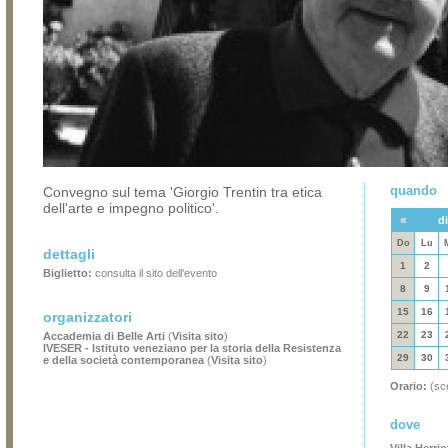
quando
Convegno sul tema 'Giorgio Trentin tra etica
dell'arte e impegno politico'.
«
d
Do
Lu
dettagli
1
2
Biglietto:
consulta il sito dell'evento
8
9
15
16
organizzatori
22
23
Accademia di Belle Arti
(
Visita sito
)
IVESER - Istituto veneziano per la storia della Resistenza
29
30
e della società contemporanea
(
Visita sito
)
Orario:
(sce
dove