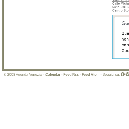
Villa Herrio
Calle Mich
54/P - 3013
Centro Sto
Que
non
cor
Goo
Sei i
prop
di 
© 2008 Agenda Venezia -
iCalendar
-
Feed Rss
-
Feed Atom
- Seguici su:
sit