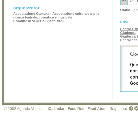
27
28
organizzatori
Orario:
(sce
Associazione Gamaka - Associazione culturale per la
ricerca teatrale, coreutica e musicale
Comune di Venezia
(
Visita sito
)
dove
Centro Espo
Giudecca
Giudecca 9
Centro Sto
Que
non
cor
Goo
Sei i
prop
di 
© 2008 Agenda Venezia -
iCalendar
-
Feed Rss
-
Feed Atom
- Seguici su:
sit