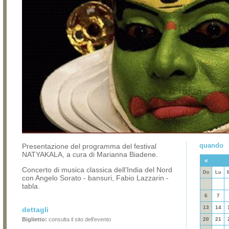
quando
Presentazione del programma del festival
NATYAKALA, a cura di Marianna Biadene.
«
Concerto di musica classica dell’India del Nord
Do
Lu
con Angelo Sorato ‐ bansuri, Fabio Lazzarin ­‐
tabla.
6
7
13
14
dettagli
Biglietto:
consulta il sito dell'evento
20
21