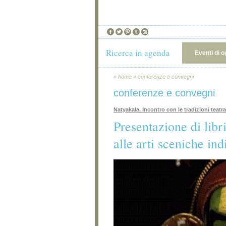
Ricerca in agenda
Eventi di o
»
home
»
conferenze e convegni
conferenze e convegni
Natyakala. Incontro con le tradizioni teatral
Presentazione di libr
alle arti sceniche ind