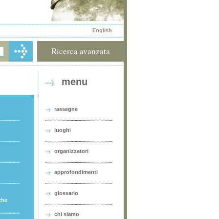
English
Ricerca avanzata
menu
rassegne
luoghi
organizzatori
approfondimenti
glossario
che
chi siamo