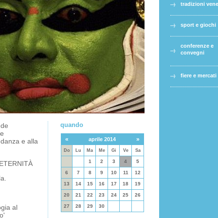
tradizioni ven
sport e giochi
conferenze e
convegni
fiere e mercati
quando
ude
 e
«
»
aprile 2014
a danza e alla
Do
Lu
Ma
Me
Gi
Ve
Sa
1
2
3
4
5
 ETERNITÀ
6
7
8
9
10
11
12
la.
13
14
15
16
17
18
19
20
21
22
23
24
25
26
gia al
27
28
29
30
o'