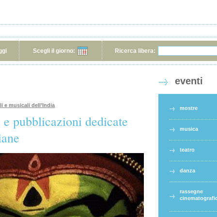
ggi
Scegli il giorno:
Ricerca libera:
eventi
i e musicali dell’India
mostre
i e pubblicazioni dedicate
musica
iane
teatro
danza
rassegne
cinematografi