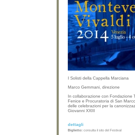
I Solisti della Cappella Marciana
Marco Gemmani, direzione
In collaborazione con Fondazione 
Fenice e Procuratoria di San Marco
delle celebrazioni per la canonizza
Giovanni XXIII
dettagli
Biglietto:
consulta il sito del Festival