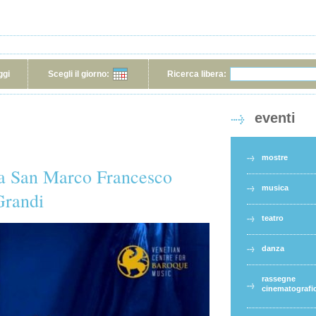
ggi
Scegli il giorno:
Ricerca libera:
eventi
mostre
 a San Marco Francesco
musica
Grandi
teatro
danza
rassegne
cinematografi