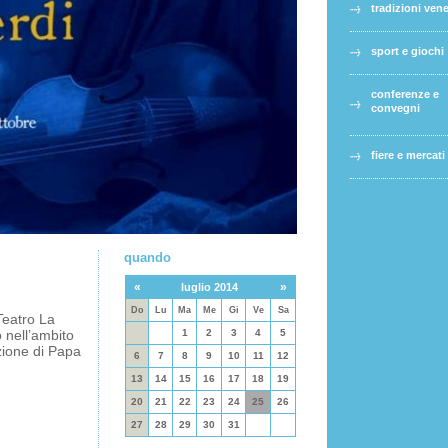
tradizioni ven
sport e giochi
conferenze e
convegni
fiere e mercati
quando
«
»
luglio 2014
Do
Lu
Ma
Me
Gi
Ve
Sa
Teatro La
 nell’ambito
1
2
3
4
5
zione di Papa
6
7
8
9
10
11
12
13
14
15
16
17
18
19
20
21
22
23
24
25
26
27
28
29
30
31