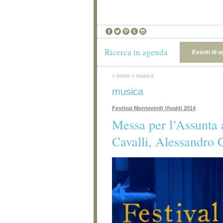
Ricerca in agenda
Eventi di o
»
home
»
musica
musica
Festival Monteverdi Vivaldi 2014
Messa per l’Assunta
Cavalli, Alessandro 