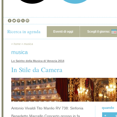
Ricerca in agenda
Eventi di oggi
Scegli il giorno:
»
home
»
musica
musica
Lo Spirito della Musica di Venezia 2014
In Stile da Camera
quando
Antonio Vivaldi Tito Manlio RV 738: Sinfonia
«
Benedetto Marcello Concerto grosso in fa