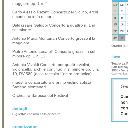
maggiore op. 1 n. 4
Do
Lu
Carlo Alessio Razetti Concerto per violino, archi
1
2
e continuo in fa minore
8
9
Baldassare Galuppi Concerto a quattro n. 1 in
15
16
sol minore
22
23
Antonio Maria Montanari Concerto grosso il la
29
30
maggiore
Orario:
(sce
Pietro Antonio Locatelli Concerto grosso in sol
minore op. 1 n. 12
dove
Teatro La 
Antonio Vivaldi Concerto per quattro violini,
San Marco,
violoncello, archi e continuo in si minore op. 3 n.
1965 - Ven
10, RV 580 (dalla raccolta L’estro armonico)
Centro Sto
maestro concertatore e primo violino solista
Stefano Montanari
Orchestra Barocca del Festival
Que
non
cor
dettagli
Goo
Biglietto:
consulta il sito del teatro
Sei i
organizzatori