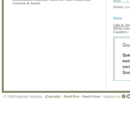
Comune di Jesolo
Orario:
(sce
dove
Lido di Jes
30016 Lido 
Cavallino -
Que
non
cor
Goo
Sei i
prop
di 
© 2008 Agenda Venezia -
iCalendar
-
Feed Rss
-
Feed Atom
- Seguici su:
sit