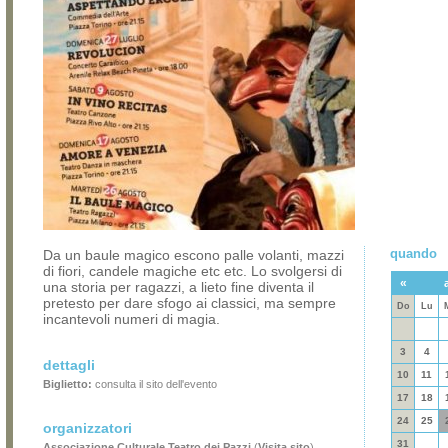
quando
Da un baule magico escono palle volanti, mazzi
di fiori, candele magiche etc etc. Lo svolgersi di
«
una storia per ragazzi, a lieto fine diventa il
pretesto per dare sfogo ai classici, ma sempre
Do
Lu
incantevoli numeri di magia.
3
4
dettagli
10
11
Biglietto:
consulta il sito dell'evento
17
18
24
25
organizzatori
31
Associazione Culturale Teatro dei Pazzi
(
Visita sito
)