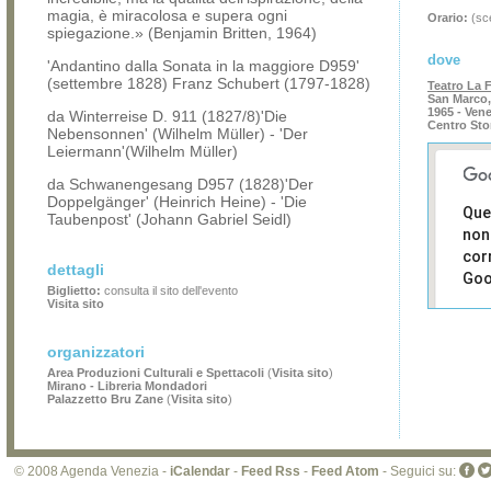
magia, è miracolosa e supera ogni
Orario:
(sce
spiegazione.» (Benjamin Britten, 1964)
dove
'Andantino dalla Sonata in la maggiore D959'
(settembre 1828) Franz Schubert (1797-1828)
Teatro La 
San Marco,
1965 - Ven
da Winterreise D. 911 (1827/8)'Die
Centro Sto
Nebensonnen' (Wilhelm Müller) - 'Der
Leiermann'(Wilhelm Müller)
da Schwanengesang D957 (1828)'Der
Doppelgänger' (Heinrich Heine) - 'Die
Que
Taubenpost' (Johann Gabriel Seidl)
non
cor
dettagli
Goo
Biglietto:
consulta il sito dell'evento
Visita sito
Sei i
prop
organizzatori
di 
sit
Area Produzioni Culturali e Spettacoli
(
Visita sito
)
Mirano - Libreria Mondadori
Palazzetto Bru Zane
(
Visita sito
)
© 2008 Agenda Venezia -
iCalendar
-
Feed Rss
-
Feed Atom
- Seguici su: