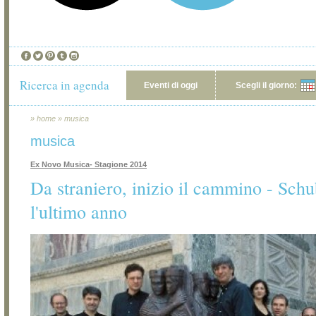
Ricerca in agenda
Eventi di oggi
Scegli il giorno:
»
home
»
musica
musica
Ex Novo Musica- Stagione 2014
Da straniero, inizio il cammino - Schu
l'ultimo anno