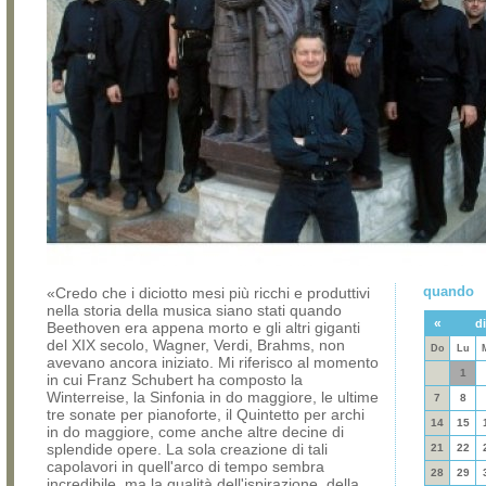
quando
«Credo che i diciotto mesi più ricchi e produttivi
nella storia della musica siano stati quando
«
d
Beethoven era appena morto e gli altri giganti
del XIX secolo, Wagner, Verdi, Brahms, non
Do
Lu
avevano ancora iniziato. Mi riferisco al momento
1
in cui Franz Schubert ha composto la
Winterreise, la Sinfonia in do maggiore, le ultime
7
8
tre sonate per pianoforte, il Quintetto per archi
14
15
in do maggiore, come anche altre decine di
splendide opere. La sola creazione di tali
21
22
capolavori in quell'arco di tempo sembra
28
29
incredibile, ma la qualità dell'ispirazione, della