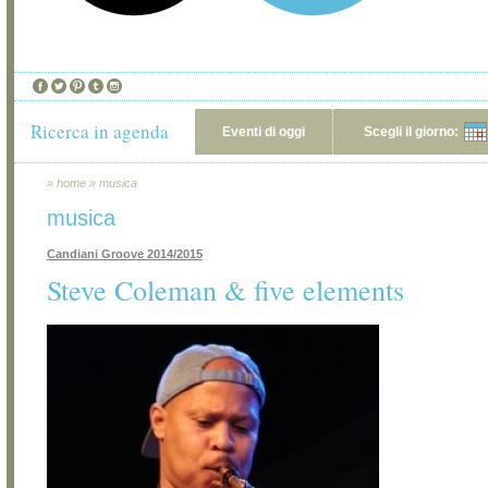
Ricerca in agenda
Eventi di oggi
Scegli il giorno:
»
home
»
musica
musica
Candiani Groove 2014/2015
Steve Coleman & five elements