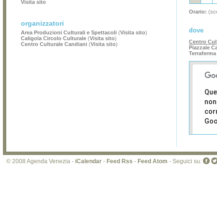
Visita sito
Orario:
(sce
organizzatori
dove
Area Produzioni Culturali e Spettacoli
(
Visita sito
)
Caligola Circolo Culturale
(
Visita sito
)
Centro Cul
Centro Culturale Candiani
(
Visita sito
)
Piazzale Ca
Terraferma
Que
non
cor
Goo
Sei i
prop
di 
© 2008 Agenda Venezia -
iCalendar
-
Feed Rss
-
Feed Atom
- Seguici su:
sit