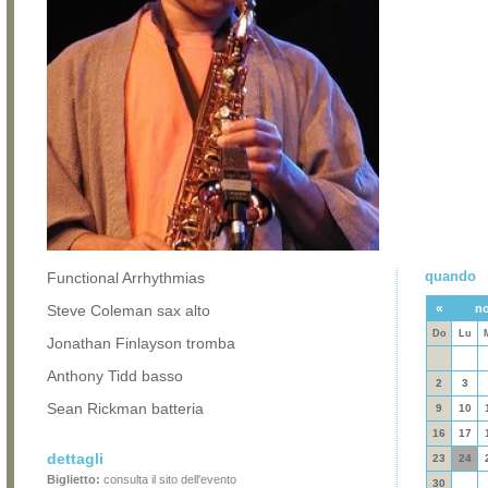
quando
Functional Arrhythmias
«
Steve Coleman sax alto
no
Do
Lu
Jonathan Finlayson tromba
Anthony Tidd basso
2
3
Sean Rickman batteria
9
10
16
17
dettagli
23
24
Biglietto:
consulta il sito dell'evento
30