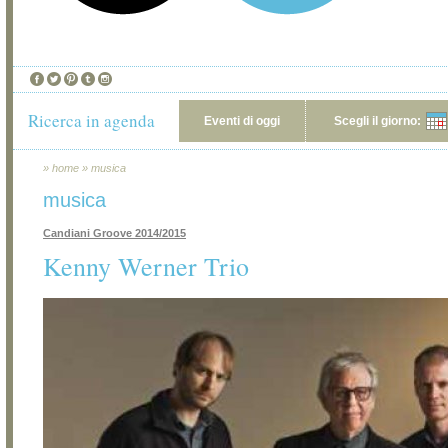
Ricerca in agenda
Eventi di oggi
Scegli il giorno:
»
home
»
musica
musica
Candiani Groove 2014/2015
Kenny Werner Trio