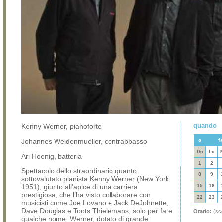
quando
Kenny Werner, pianoforte
«
Johannes Weidenmueller, contrabbasso
f
Do
Lu
Ari Hoenig, batteria
1
2
Spettacolo dello straordinario quanto
8
9
sottovalutato pianista Kenny Werner (New York,
1951), giunto all'apice di una carriera
15
16
prestigiosa, che l’ha visto collaborare con
22
23
musicisti come Joe Lovano e Jack DeJohnette,
Dave Douglas e Toots Thielemans, solo per fare
Orario:
(sce
qualche nome. Werner, dotato di grande