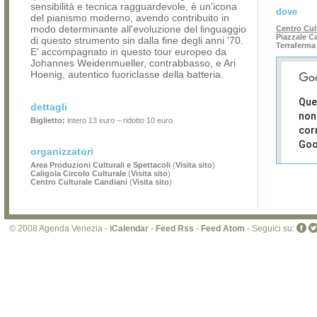
sensibilità e tecnica ragguardevole, è un'icona
dove
del pianismo moderno, avendo contribuito in
modo determinante all'evoluzione del linguaggio
Centro Cul
Piazzale Ca
di questo strumento sin dalla fine degli anni '70.
Terraferma
E’ accompagnato in questo tour europeo da
Johannes Weidenmueller, contrabbasso, e Ari
Hoenig, autentico fuoriclasse della batteria.
Que
dettagli
non
Biglietto:
intero 13 euro – ridotto 10 euro
cor
Goo
organizzatori
Area Produzioni Culturali e Spettacoli
(
Visita sito
)
Sei i
Caligola Circolo Culturale
(
Visita sito
)
prop
Centro Culturale Candiani
(
Visita sito
)
di 
sit
© 2008 Agenda Venezia -
iCalendar
-
Feed Rss
-
Feed Atom
- Seguici su: