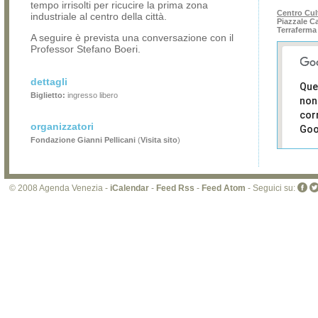
tempo irrisolti per ricucire la prima zona
Centro Cul
industriale al centro della città.
Piazzale Ca
Terraferma
A seguire è prevista una conversazione con il
Professor Stefano Boeri.
dettagli
Que
Biglietto:
ingresso libero
non
cor
organizzatori
Goo
Fondazione Gianni Pellicani
(
Visita sito
)
Sei i
prop
di 
© 2008 Agenda Venezia -
iCalendar
-
Feed Rss
-
Feed Atom
- Seguici su:
sit