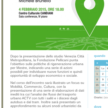
quando
Dopo la presentazione dello studio Venezia Città
Metropolitana, la Fondazione Pellicani punta
«
f
l’obiettivo sulle politiche di rigenerazione urbana
per Mestre, indicando una serie di azioni
Do
Lu
possibili per individuare nuove funzioni e quindi
1
2
opportunità di sviluppo economico e sociale.
8
9
Nel corso dell'incontro sarà illustrato un focus su
15
16
Mobilità, Commercio, Cultura, con la
presentazione di una serie di elaborazioni di dati
22
23
inediti tra cui l'analisi dei flussi del trasporto
Orario:
(sce
urbano ACTV con tutti i saliti e i discesi dagli
autobus e dal tram. Inoltre sarà presentato un
approfondimento su alcuni snodi urbanistici da
dove