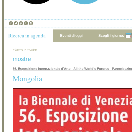
Ricerca in agenda
Eventi di oggi
Scegli il giorno:
»
home
»
mostre
mostre
56. Esposizione Internazionale d'Arte - All the World’s Futures - Partecipazio
Mongolia