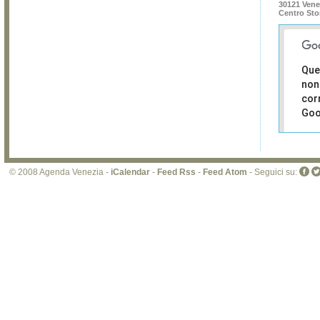
30121 Vene
Centro Sto
Que
non
cor
Goo
Sei i
prop
di 
© 2008 Agenda Venezia -
iCalendar
-
Feed Rss
-
Feed Atom
- Seguici su:
sit