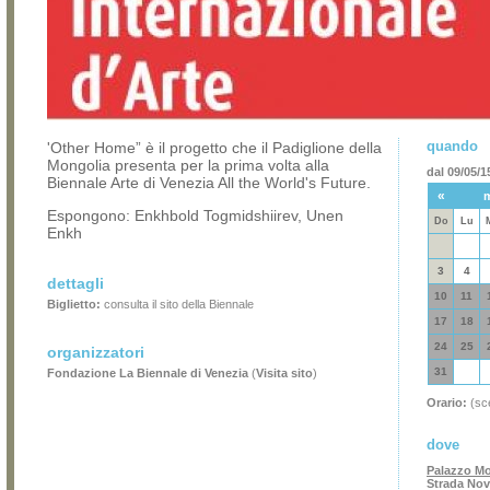
quando
'Other Home” è il progetto che il Padiglione della
Mongolia presenta per la prima volta alla
dal 09/05/1
Biennale Arte di Venezia All the World's Future.
«
Espongono: Enkhbold Togmidshiirev, Unen
Do
Lu
Enkh
3
4
dettagli
10
11
Biglietto:
consulta il sito della Biennale
17
18
24
25
organizzatori
31
Fondazione La Biennale di Venezia
(
Visita sito
)
Orario:
(sce
dove
Palazzo M
Strada Nov