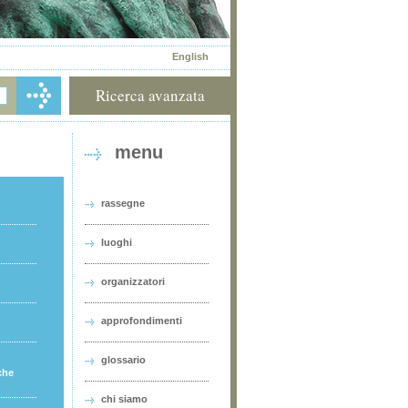
English
Ricerca avanzata
menu
rassegne
luoghi
organizzatori
approfondimenti
glossario
che
chi siamo