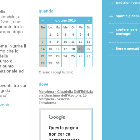
tradizioni ven
quando
lla
tenibile, a
sport e giochi
«
»
giugno 2015
Ovest, che
rtante tra le
Do
Lu
Ma
Me
Gi
Ve
Sa
conferenze e
Europa, dopo
convegni
1
2
3
4
5
6
7
8
9
10
11
12
13
ma 'Nutrire il
fiere e mercati
14
15
16
17
18
19
20
amo che lo
delle
21
22
23
24
25
26
27
sumo di
28
29
30
n punto
o nazionale ed
Orario:
(scegli la data)
dove
venti, tra cui
ggi da
Marghera - Cittadella Dell'Edilizia
erie'
via Banchina dellʼAzoto n. 15
Marghera - Venezia
Terraferma
evento
Questa pagina
non carica