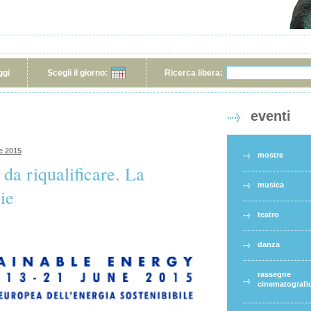
ggi
Scegli il giorno:
Ricerca libera:
eventi
e 2015
mostre
da riqualificare. La
musica
ie
teatro
danza
rassegne
cinematografi