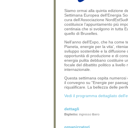
Siamo ormai alla quinta edizione de
Settimana Europea dell'Energia Sos
cura dellʼAssociazione NordEstSud
costituisce lʼappuntamento più impo
centinaia che si svolgono in tutta 
quello di Bruxelles.
Nellʼanno dellʼExpo, che ha come te
Pianeta, energie per la vita', riteni
sviluppo sostenibile e la diffusione 
opportunità di produzione e di con
energia pulita debbano costituire u
focale del dibattito politico a livell
internazionale.
Questa settimana ospita numerosi e
il convegno su “Energie per paesa
riqualificare. La bellezza delle perif
Vedi il programma dettagliato dell'
dettagli
Biglietto:
ingresso libero
organizzatori