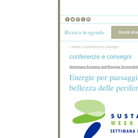
Ricerca in agenda
Eventi di o
»
home
»
conferenze e convegni
conferenze e convegni
Settimana Europea dellʼEnergia Sostenibil
Energie per paesaggi 
bellezza delle perifer