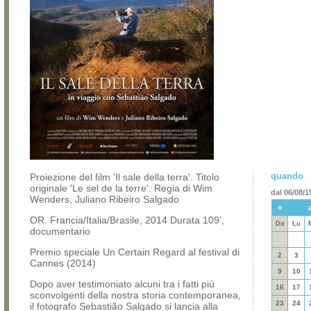
quando
Proiezione del film 'Il sale della terra'. Titolo
originale 'Le sel de la terre'. Regia di Wim
dal 06/08/1
Wenders, Juliano Ribeiro Salgado
«
OR. Francia/Italia/Brasile, 2014 Durata 109’,
Do
Lu
documentario
Premio speciale Un Certain Regard al festival di
2
3
Cannes (2014)
9
10
Dopo aver testimoniato alcuni tra i fatti più
16
17
sconvolgenti della nostra storia contemporanea,
23
24
il fotografo Sebastião Salgado si lancia alla