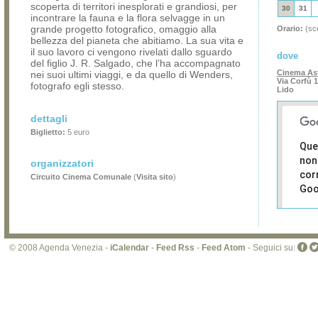
scoperta di territori inesplorati e grandiosi, per
30
31
incontrare la fauna e la flora selvagge in un
grande progetto fotografico, omaggio alla
Orario:
(sce
bellezza del pianeta che abitiamo. La sua vita e
il suo lavoro ci vengono rivelati dallo sguardo
dove
del figlio J. R. Salgado, che l’ha accompagnato
Cinema As
nei suoi ultimi viaggi, e da quello di Wenders,
Via Corfù 1
fotografo egli stesso.
Lido
dettagli
Biglietto:
5 euro
Que
non
organizzatori
cor
Circuito Cinema Comunale
(
Visita sito
)
Goo
Sei i
prop
di 
© 2008 Agenda Venezia -
iCalendar
-
Feed Rss
-
Feed Atom
- Seguici su:
sit