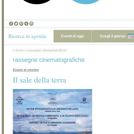
Ricerca in agenda
Eventi di oggi
Scegli il giorno:
»
home
»
rassegne cinematografiche
rassegne cinematografiche
Estate al cinema
Il sale della terra