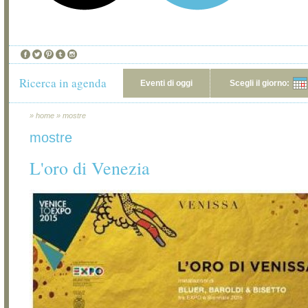
Ricerca in agenda
Eventi di oggi
Scegli il giorno:
»
home
»
mostre
mostre
L'oro di Venezia