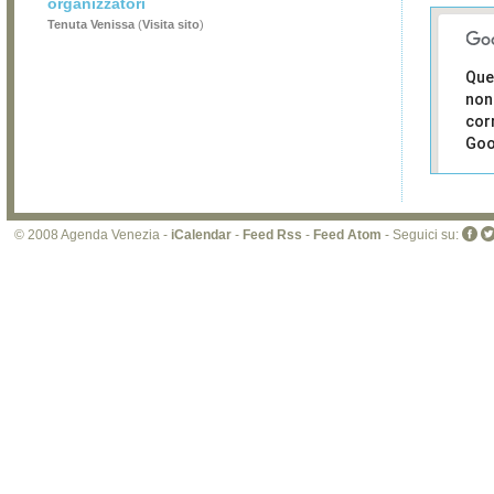
organizzatori
Tenuta Venissa
(
Visita sito
)
Que
non
cor
Goo
Sei i
prop
di 
© 2008 Agenda Venezia -
iCalendar
-
Feed Rss
-
Feed Atom
- Seguici su:
sit