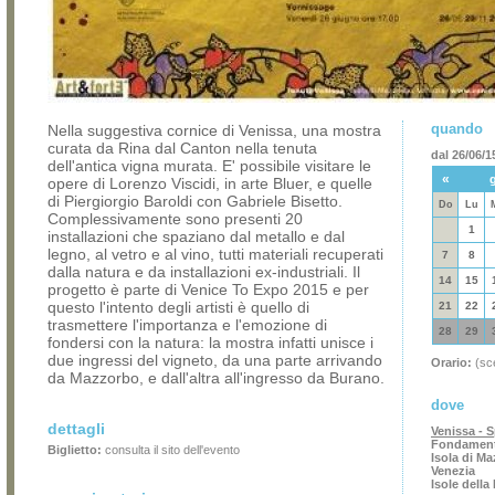
quando
Nella suggestiva cornice di Venissa, una mostra
curata da Rina dal Canton nella tenuta
dal 26/06/1
dell'antica vigna murata. E' possibile visitare le
«
opere di Lorenzo Viscidi, in arte Bluer, e quelle
di Piergiorgio Baroldi con Gabriele Bisetto.
Do
Lu
Complessivamente sono presenti 20
1
installazioni che spaziano dal metallo e dal
legno, al vetro e al vino, tutti materiali recuperati
7
8
dalla natura e da installazioni ex-industriali. Il
14
15
progetto è parte di Venice To Expo 2015 e per
questo l'intento degli artisti è quello di
21
22
trasmettere l'importanza e l'emozione di
28
29
fondersi con la natura: la mostra infatti unisce i
due ingressi del vigneto, da una parte arrivando
Orario:
(sce
da Mazzorbo, e dall'altra all'ingresso da Burano.
dove
dettagli
Venissa - 
Fondamenta
Biglietto:
consulta il sito dell'evento
Isola di M
Venezia
Isole dell