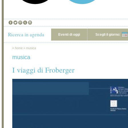
Ricerca in agenda
Eventi di oggi
Scegli il giorno:
»
home
»
musica
musica
I viaggi di Froberger