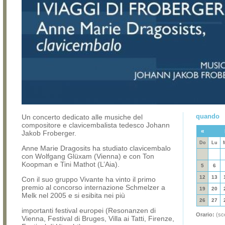
quando
Un concerto dedicato alle musiche del
compositore e clavicembalista tedesco Johann
«
Jakob Froberger.
Do
Lu
Anne Marie Dragosits ha studiato clavicembalo
con Wolfgang Glüxam (Vienna) e con Ton
Koopman e Tini Mathot (L’Aia).
5
6
12
13
Con il suo gruppo Vivante ha vinto il primo
premio al concorso internazione Schmelzer a
19
20
Melk nel 2005 e si esibita nei più
26
27
importanti festival europei (Resonanzen di
Orario:
(sce
Vienna, Festival di Bruges, Villa ai Tatti, Firenze,