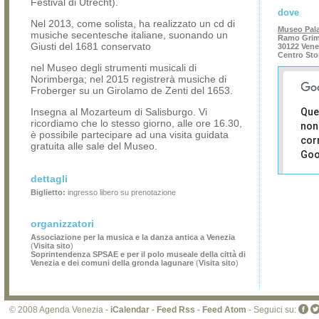
Festival di Utrecht).
dove
Nel 2013, come solista, ha realizzato un cd di
Museo Pal
musiche secentesche italiane, suonando un
Ramo Grima
Giusti del 1681 conservato
30122 Vene
Centro Sto
nel Museo degli strumenti musicali di
Norimberga; nel 2015 registrerà musiche di
Froberger su un Girolamo de Zenti del 1653.
Insegna al Mozarteum di Salisburgo. Vi
Que
ricordiamo che lo stesso giorno, alle ore 16.30,
non
è possibile partecipare ad una visita guidata
cor
gratuita alle sale del Museo.
Goo
dettagli
Sei i
prop
Biglietto:
ingresso libero su prenotazione
di 
sit
organizzatori
Associazione per la musica e la danza antica a Venezia
(
Visita sito
)
Soprintendenza SPSAE e per il polo museale della città di
Venezia e dei comuni della gronda lagunare
(
Visita sito
)
© 2008 Agenda Venezia -
iCalendar
-
Feed Rss
-
Feed Atom
- Seguici su: