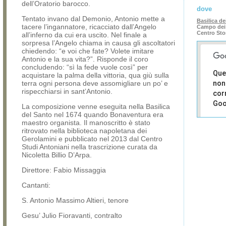
dell’Oratorio barocco.
dove
Tentato invano dal Demonio, Antonio mette a
Basilica dei
tacere l’ingannatore, ricacciato dall’Angelo
Campo dei 
Centro Sto
all’inferno da cui era uscito. Nel finale a
sorpresa l’Angelo chiama in causa gli ascoltatori
chiedendo: “e voi che fate? Volete imitare
Antonio e la sua vita?”. Risponde il coro
concludendo: “sì la fede vuole così” per
Que
acquistare la palma della vittoria, qua giù sulla
terra ogni persona deve assomigliare un po’ e
non
rispecchiarsi in sant’Antonio.
cor
Goo
La composizione venne eseguita nella Basilica
del Santo nel 1674 quando Bonaventura era
Sei i
maestro organista. Il manoscritto è stato
prop
ritrovato nella biblioteca napoletana dei
di 
Gerolamini e pubblicato nel 2013 dal Centro
sit
Studi Antoniani nella trascrizione curata da
Nicoletta Billio D’Arpa.
Direttore: Fabio Missaggia
Cantanti:
S. Antonio Massimo Altieri, tenore
Gesu’ Julio Fioravanti, contralto