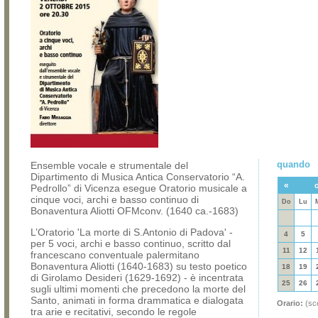
quando
Ensemble vocale e strumentale del
Dipartimento di Musica Antica Conservatorio “A.
«
o
Pedrollo” di Vicenza esegue Oratorio musicale a
cinque voci, archi e basso continuo di
Do
Lu
Bonaventura Aliotti OFMconv. (1640 ca.-1683)
L’Oratorio 'La morte di S.Antonio di Padova' -
4
5
per 5 voci, archi e basso continuo, scritto dal
11
12
francescano conventuale palermitano
Bonaventura Aliotti (1640-1683) su testo poetico
18
19
di Girolamo Desideri (1629-1692) - è incentrata
25
26
sugli ultimi momenti che precedono la morte del
Santo, animati in forma drammatica e dialogata
Orario:
(sce
tra arie e recitativi, secondo le regole