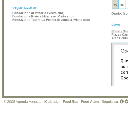
29
30
organizzatori
Fondazione di Venezia
(
Visita sito
)
Orario:
(sce
Fondazione Riviera Miranese
(
Visita sito
)
Fondazione Teatro La Fenice di Venezia
(
Visita sito
)
dove
Noale - Sa
Piazza Cas
Area Centr
Que
non
cor
Goo
Sei i
prop
di 
© 2008 Agenda Venezia -
iCalendar
-
Feed Rss
-
Feed Atom
- Seguici su:
sit