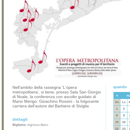
quando
Nell'ambito della rassegna 'L'opera
metropolitana', si tiene, presso Sala San Giorgio
«
no
di Noale, la conferenza con ascolto guidato di
Mario Merigo: Gioachino Rossini - la folgorante
Do
Lu
carriera dell’autore del Barbiere di Siviglia
1
2
8
9
dettagli
15
16
Biglietto:
ingresso libero
22
23