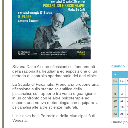
quando
Silvana Dalto Alcune riflessioni sui fondamenti
della razionalità freudiana ed esposizione di un
«
metodo di controllo sperimentale dei dati clinici
Do
Lu
La Scuola di Psicanalisi Freudiana propone una
riflessione sullo statuto scientifico della
psicanalisi, sul rapporto tra verità e guarigione
3
4
in un confronto con le altre psicoterapie ed
10
11
espone una nuova metodologia che equipara la
psicanalisi alle altre scienze naturali.
17
18
24
25
L'iniziativa ha il Patrocinio della Municipalità di
Venezia.
Orario:
(sce