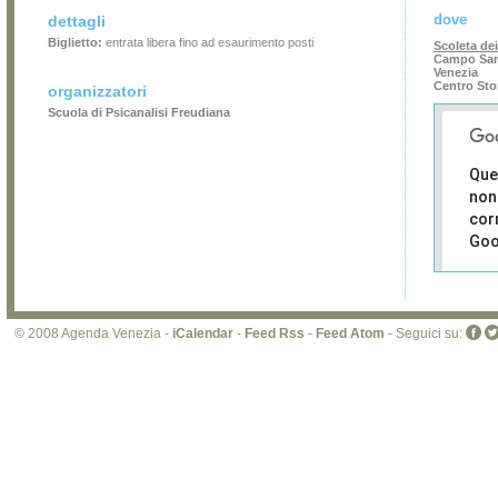
dove
dettagli
Biglietto:
entrata libera fino ad esaurimento posti
Scoleta de
Campo San
Venezia
Centro Sto
organizzatori
Scuola di Psicanalisi Freudiana
Que
non
cor
Goo
Sei i
prop
di 
© 2008 Agenda Venezia -
iCalendar
-
Feed Rss
-
Feed Atom
- Seguici su:
sit