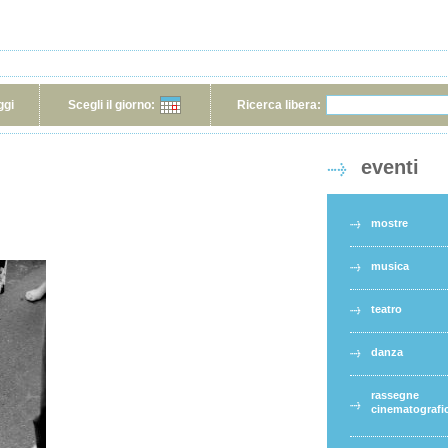
ggi
Scegli il giorno:
Ricerca libera:
eventi
mostre
musica
teatro
danza
rassegne
cinematografi