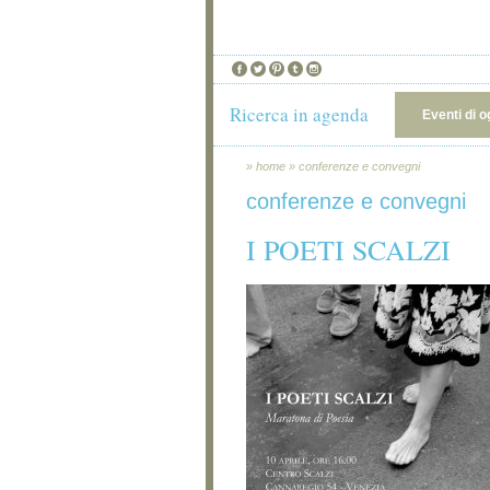
Ricerca in agenda
Eventi di o
»
home
»
conferenze e convegni
conferenze e convegni
I POETI SCALZI