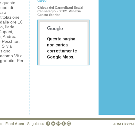
dove
er questo
 modi di
Chiesa dei Carmelitani Scalzi
Cannaregio - 30121 Venezia
zi a
Centro Storico
titolazione
 dalle ore 16
, Ilaria
Cupani,
i, Andrea
Questa pagina
 Pecchiari,
non carica
 Silvia
ignoli,
correttamente
iacomo Vit e
Google Maps.
gratuito. Per
Sei il
OK
proprietario
di questo
sito web?
area riserva
ss
-
Feed Atom
- Seguici su: