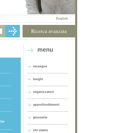
English
Ricerca avanzata
menu
rassegne
luoghi
organizzatori
approfondimenti
glossario
che
chi siamo