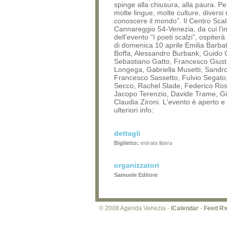
spinge alla chiusura, alla paura. P
molte lingue, molte culture, diversi
conoscere il mondo”. Il Centro Scal
Cannareggio 54-Venezia, da cui l'in
dell'evento “I poeti scalzi”, ospiterà
di domenica 10 aprile Emilia Barbato
Boffa, Alessandro Burbank, Guido 
Sebastiano Gatto, Francesco Giust
Longega, Gabriella Musetti, Sandro
Francesco Sassetto, Fulvio Segato,
Secco, Rachel Slade, Federico Ross
Jacopo Terenzio, Davide Trame, G
Claudia Zironi. L'evento è aperto e 
ulteriori info:
dettagli
Biglietto:
entrata libera
organizzatori
Samuele Editore
© 2008 Agenda Venezia -
iCalendar
-
Feed R