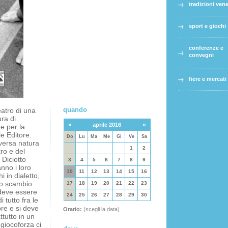
tradizioni ven
sport e giochi
conferenze e
convegni
fiere e mercati
quando
atro di una
ra di
«
»
aprile 2016
e per la
e Editore.
Do
Lu
Ma
Me
Gi
Ve
Sa
versa natura
1
2
tro e del
 Diciotto
3
4
5
6
7
8
9
anno i loro
10
11
12
13
14
15
16
hi in dialetto,
vo scambio
17
18
19
20
21
22
23
 deve essere
24
25
26
27
28
29
30
tutto fra le
re e si deve
Orario:
(scegli la data)
ttutto in un
giocoforza ci