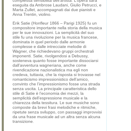
complessa sensibilita dell’artista. L’opera sarà
eseguita da Ambrose Laudani, Giulio Petrucci, e
Marta Zullet, accompagnati dai due pianisti e
Anna Trentin, violino.
Erik Satie (Honfleur 1866 – Parigi 1925) fu un
compositore importante nella storia della musica
per le sue innovazioni. La semplicità del suo
stile fu una rivoluzione per la musica francese,
dominata in quel periodo dalle armonie
complesse e dalle intrecciate melodie di
Wagner, che richiedevano gruppi orchestrali
imponenti. Satie, rivolgendosi a Debussy,
sosteneva quanto fosse importante dissociarsi
dall’avventura wagneriana, anche come
rivendicazione nazionalistica ma egli non
credeva, tuttavia, che la risposta si trovasse nel
romanticismo impressionistico dell’amico,
convinto che l’impressionismo fosse una strada
senza uscita. La principale caratteristica dello
stile di Satie è l’economia dei mezzi, la
semplicità dell’espressione musicale e la
chiarezza della tessitura. Le sue musiche sono
composte da brevi frasi melodiche e ritmiche,
ripetute senza sviluppo, con passaggi improvvisi
da una frase musicale ad un altra senza alcuna
transizione.