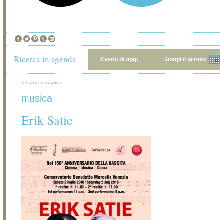
Ricerca in agenda
Eventi di oggi
Scegli il giorno:
»
home
»
musica
musica
Erik Satie