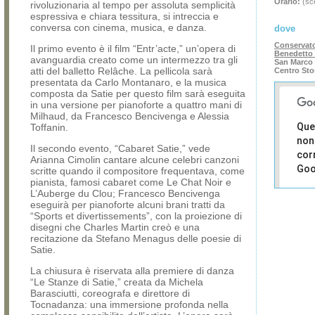
Orario:
(sce
rivoluzionaria al tempo per assoluta semplicità
espressiva e chiara tessitura, si intreccia e
conversa con cinema, musica, e danza.
dove
Conservato
Il primo evento è il film “Entr’acte,” un’opera di
Benedetto 
avanguardia creato come un intermezzo tra gli
San Marco 
atti del balletto Relâche. La pellicola sarà
Centro Sto
presentata da Carlo Montanaro, e la musica
composta da Satie per questo film sarà eseguita
in una versione per pianoforte a quattro mani di
Milhaud, da Francesco Bencivenga e Alessia
Que
Toffanin.
non
Il secondo evento, “Cabaret Satie,” vede
cor
Arianna Cimolin cantare alcune celebri canzoni
Goo
scritte quando il compositore frequentava, come
pianista, famosi cabaret come Le Chat Noir e
L’Auberge du Clou; Francesco Bencivenga
Sei i
eseguirà per pianoforte alcuni brani tratti da
prop
“Sports et divertissements”, con la proiezione di
di 
disegni che Charles Martin creò e una
sit
recitazione da Stefano Menagus delle poesie di
Satie.
La chiusura è riservata alla premiere di danza
“Le Stanze di Satie,” creata da Michela
Barasciutti, coreografa e direttore di
Tocnadanza: una immersione profonda nella