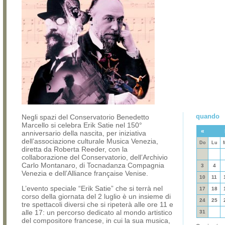
quando
Negli spazi del Conservatorio Benedetto
Marcello si celebra Erik Satie nel 150°
«
anniversario della nascita, per iniziativa
dell’associazione culturale Musica Venezia,
Do
Lu
diretta da Roberta Reeder, con la
collaborazione del Conservatorio, dell’Archivio
Carlo Montanaro, di Tocnadanza Compagnia
3
4
Venezia e dell’Alliance française Venise.
10
11
L’evento speciale “Erik Satie” che si terrà nel
17
18
corso della giornata del 2 luglio è un insieme di
24
25
tre spettacoli diversi che si ripeterà alle ore 11 e
alle 17: un percorso dedicato al mondo artistico
31
del compositore francese, in cui la sua musica,