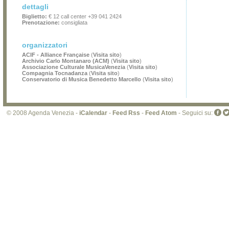
dettagli
Biglietto:
€ 12 call center +39 041 2424
Prenotazione:
consigliata
organizzatori
ACIF - Alliance Française
(
Visita sito
)
Archivio Carlo Montanaro (ACM)
(
Visita sito
)
Associazione Culturale MusicaVenezia
(
Visita sito
)
Compagnia Tocnadanza
(
Visita sito
)
Conservatorio di Musica Benedetto Marcello
(
Visita sito
)
© 2008 Agenda Venezia -
iCalendar
-
Feed Rss
-
Feed Atom
- Seguici su: