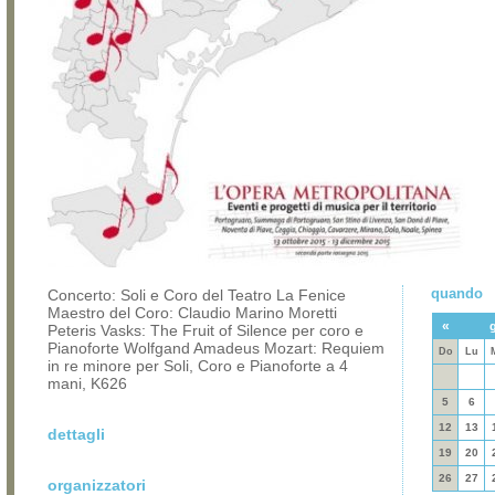
quando
Concerto: Soli e Coro del Teatro La Fenice
Maestro del Coro: Claudio Marino Moretti
«
Peteris Vasks: The Fruit of Silence per coro e
Pianoforte Wolfgand Amadeus Mozart: Requiem
Do
Lu
in re minore per Soli, Coro e Pianoforte a 4
mani, K626
5
6
12
13
dettagli
19
20
26
27
organizzatori