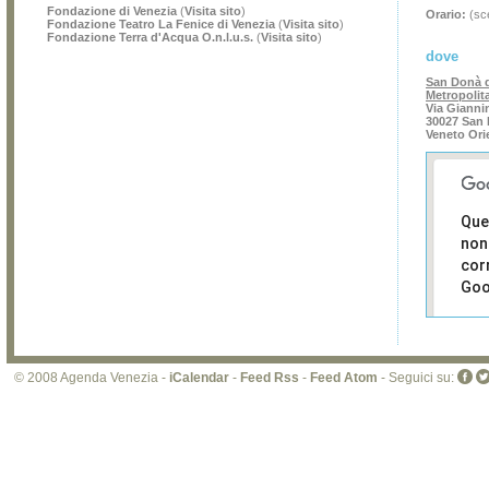
Fondazione di Venezia
(
Visita sito
)
Orario:
(sce
Fondazione Teatro La Fenice di Venezia
(
Visita sito
)
Fondazione Terra d'Acqua O.n.l.u.s.
(
Visita sito
)
dove
San Donà d
Metropolit
Via Giannin
30027 San 
Veneto Ori
Que
non
cor
Goo
Sei i
prop
di 
© 2008 Agenda Venezia -
iCalendar
-
Feed Rss
-
Feed Atom
- Seguici su:
sit