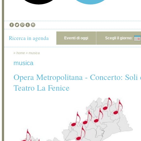
Ricerca in agenda
Eventi di oggi
Scegli il giorno:
»
home
»
musica
musica
Opera Metropolitana - Concerto: Soli 
Teatro La Fenice