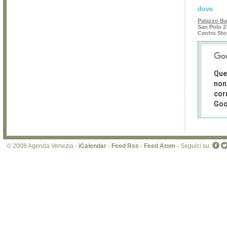
dove
Palazzo Ba
San Polo 2
Centro Sto
Que
non
cor
Goo
Sei i
prop
di 
© 2008 Agenda Venezia -
iCalendar
-
Feed Rss
-
Feed Atom
- Seguici su:
sit