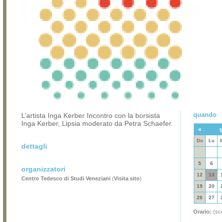
quando
L’artista Inga Kerber Incontro con la borsista
Inga Kerber, Lipsia moderato da Petra Schaefer.
«
Do
Lu
dettagli
5
6
organizzatori
12
13
Centro Tedesco di Studi Veneziani
(
Visita sito
)
19
20
26
27
Orario:
(sce