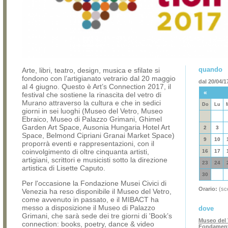
quando
Arte, libri, teatro, design, musica e sfilate si
fondono con l’artigianato vetrario dal 20 maggio
dal 20/04/1
al 4 giugno. Questo è Art’s Connection 2017, il
«
festival che sostiene la rinascita del vetro di
Murano attraverso la cultura e che in sedici
Do
Lu
giorni in sei luoghi (Museo del Vetro, Museo
Ebraico, Museo di Palazzo Grimani, Ghimel
Garden Art Space, Ausonia Hungaria Hotel Art
2
3
Space, Belmond Cipriani Granai Market Space)
9
10
proporrà eventi e rappresentazioni, con il
coinvolgimento di oltre cinquanta artisti,
16
17
artigiani, scrittori e musicisti sotto la direzione
23
24
artistica di Lisette Caputo.
30
Per l'occasione la Fondazione Musei Civici di
Orario:
(sce
Venezia ha reso disponibile il Museo del Vetro,
come avvenuto in passato, e il MIBACT ha
messo a disposizione il Museo di Palazzo
dove
Grimani, che sarà sede dei tre giorni di 'Book’s
Museo del 
connection: books, poetry, dance & video
Fondamenta