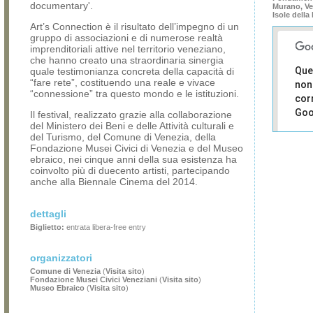
documentary'.
Murano, Ve
Isole dell
Art’s Connection è il risultato dell’impegno di un
gruppo di associazioni e di numerose realtà
imprenditoriali attive nel territorio veneziano,
che hanno creato una straordinaria sinergia
Que
quale testimonianza concreta della capacità di
“fare rete”, costituendo una reale e vivace
non
“connessione” tra questo mondo e le istituzioni.
cor
Goo
Il festival, realizzato grazie alla collaborazione
del Ministero dei Beni e delle Attività culturali e
del Turismo, del Comune di Venezia, della
Sei i
Fondazione Musei Civici di Venezia e del Museo
prop
ebraico, nei cinque anni della sua esistenza ha
di 
coinvolto più di duecento artisti, partecipando
sit
anche alla Biennale Cinema del 2014.
dettagli
Biglietto:
entrata libera-free entry
organizzatori
Comune di Venezia
(
Visita sito
)
Fondazione Musei Civici Veneziani
(
Visita sito
)
Museo Ebraico
(
Visita sito
)