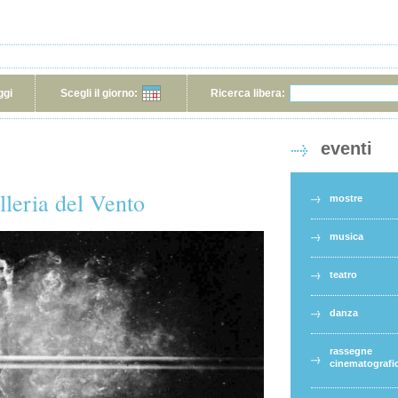
ggi
Scegli il giorno:
Ricerca libera:
eventi
leria del Vento
mostre
musica
teatro
danza
rassegne
cinematografi