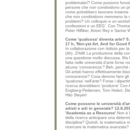
problematici? Come possono funzi
persone che non condividono un p
come potrebbero lavorare insieme 
che non condividono nemmeno la ri
problemi? Un colloquio e un worksh
confessioni e un EEG'. Con Thoma
Peter Hilfiker, Anton Rey e Sarine 
Come 'qualcosa' diventa arte? 5.
17 h, 'Not-yet Art. And for Good
In collaborazione con Istituto per la 
(ith), ZHdK La produzione della c
una questione molto discussa. Ma l
fatta nelle università d'arte forse n
alcuna 'conoscenza'? Beh, perché
Gli artisti hanno effettivamente bis
conoscenze? Cosa devono fare gli a
'qualcosa' nell'arte? Forse i diparti
ricerca dovrebbero 'produrre' Con
Engberg-Pedersen, Tom Holert, Di
Hito Steyerl
Come possono le università d'ar
artisti e arti in generale? 12.8.20
'Academia as a Resource'
Non è 
della ricerca anticipare una determ
disciplina? Quindi, la matematica 
ricercare la matematica avanzata?