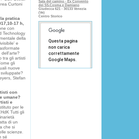
Sala del camino - Ex Convento
rea Curtoni
dei SS.Cosma e Damiano
Giudecca 621 - 30133 Venezia
(Ve)
Centro Storico
la pratica
017,10-17 h,
one con
nd Technology
mentale della
Questa pagina
visibile' e
non carica
rasformate
dell'arte?
correttamente
ra gli artisti
Google Maps.
Come gli
quali nuove
Sei il
 sviluppate?
OK
proprietario
eyers, Stefan
di questo
sito web?
tisti con
i e umane?
tisti e
tituto per le
ZHdK Tutti gli
inarietà
tta di un
a che si
elle scienze.
n sé