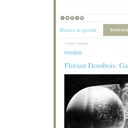
Ricerca in agenda
Eventi di o
»
home
»
mostre
mostre
Florian Dombois: Gal