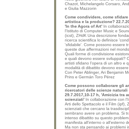
Chazot, Michelangelo Corsaro, And
e Giulia Mazzorin
Come condividere, come sfidare 
artistica e la produzione? 22.7.2
'In the Agora of Art'
In collaborazi
l'Istituto di Computer Music e Sou
(icst), ZHdK Una descrizione fonda
ricerca scientifica lo definisce 'condi
'sfidabile'. Come possono essere t
queste due affermazioni nel mondo 
Quali forme di condivisione esistono t
e quali devono essere sviluppati? 
artisti sfidano l'opera di un altro e 
modalità di dibattito devono essere
Con Peter Ablinger, Ari Benjamin M
Prins e Germán Toro Pérez
Come possono collaborare gli ar
ricercatori delle scienze natural
29.7.2017,10-17 h, 'Amicizia tra ar
scienziati'
In collaborazione con l'Is
Arti dello Spettacolo e il Film (ipf), 
scienziati che cercano la trasdiscipl
sembrano avere un problema. Si tra
intenso dibattito su questo problem
manifesta all'interno o all'esterno d
Ma non sta pensando ai problemi i