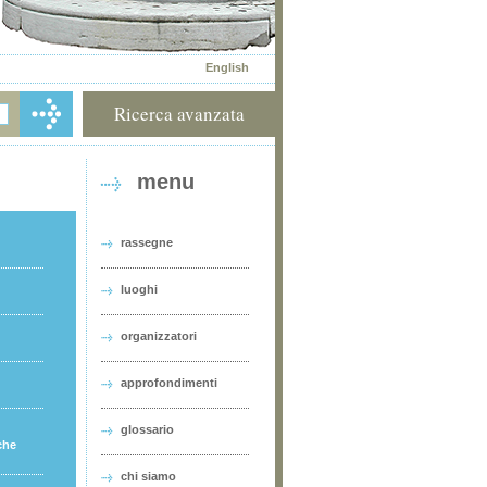
English
Ricerca avanzata
menu
rassegne
luoghi
organizzatori
approfondimenti
glossario
che
chi siamo