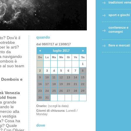
tradizioni ven
sport e giochi
conferenze e
convegni
quando
o? Dov'è il
potrebbe
dal 08/07/17 al 13/08/17
fiere e mercati
er le arti?
«
»
luglio 2017
nto da
na navigando
Do
Lu
Ma
Me
Gi
Ve
Sa
Dombois è
1
me al suo team
2
3
4
5
6
7
8
9
10
11
12
13
14
15
an Dombois e
16
17
18
19
20
21
22
23
24
25
26
27
28
29
rà Venezia
Gold from
30
31
a grande
Orario:
(scegli la data)
uando le
Giorni di chiusura:
Lunedì /
mercio alla
Monday
e vestigia
ata? Cosa ha
ggi? Quale
dove
a? Con Olivier