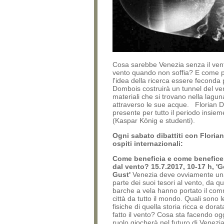
Cosa sarebbe Venezia senza il vent
vento quando non soffia? E come 
l'idea della ricerca essere feconda p
Dombois costruirà un tunnel del ve
materiali che si trovano nella lagu
attraverso le sue acque. Florian 
presente per tutto il periodo insie
(Kaspar König e studenti).
Ogni sabato dibattiti con Flori
ospiti internazionali:
Come beneficia e come benefice
dal vento? 15.7.2017, 10-17 h, '
Gust'
Venezia deve ovviamente un
parte dei suoi tesori al vento, da q
barche a vela hanno portato il com
città da tutto il mondo. Quali sono l
fisiche di quella storia ricca e dor
fatto il vento? Cosa sta facendo o
ruolo giocherà nel futuro di Venezi