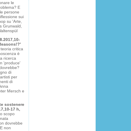
onare le
roblema? E
le persone
flessione sui
op su 'Arte,
s Grunwald,
Waltenspül
8.2017,10-
 Reasons!?'
teoria critica
onoscenza è
a ricerca
on 'produce'
 dovrebbe?
ogno di
rtisti per
menti di
 Anna
eter Mersch e
te sostenere
17,10-17 h,
lo scopo
inata
non dovrebbe
 E non