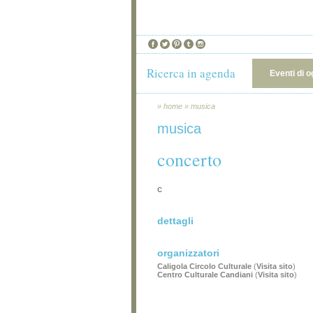
Ricerca in agenda
Eventi di o
»
home
»
musica
musica
concerto
c
dettagli
organizzatori
Caligola Circolo Culturale
(
Visita sito
)
Centro Culturale Candiani
(
Visita sito
)