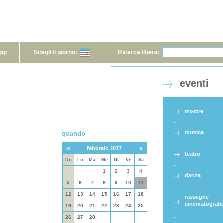
ggi
Scegli il giorno:
Ricerca libera:
eventi
mostre
musica
quando
«
»
febbraio 2017
teatro
Do
Lu
Ma
Me
Gi
Ve
Sa
1
2
3
4
danza
5
6
7
8
9
10
11
12
13
14
15
16
17
18
rassegne
cinematografi
19
20
21
22
23
24
25
26
27
28