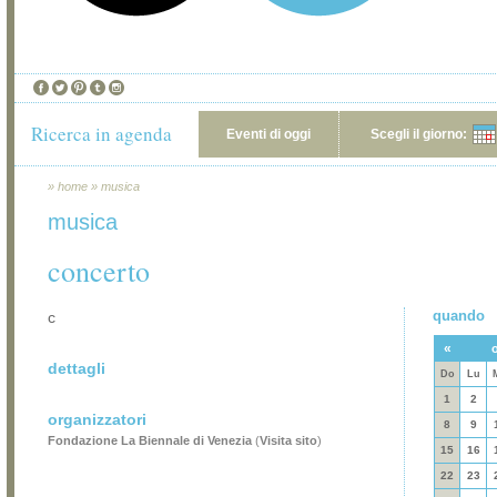
Ricerca in agenda
Eventi di oggi
Scegli il giorno:
»
home
»
musica
musica
concerto
quando
c
«
o
dettagli
Do
Lu
1
2
organizzatori
8
9
Fondazione La Biennale di Venezia
(
Visita sito
)
15
16
22
23