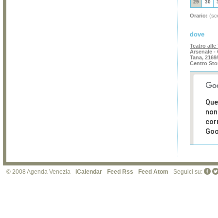
29
30
Orario:
(sce
dove
Teatro alle
Arsenale - 
Tana, 2169
Centro Sto
Que
non
cor
Goo
Sei i
prop
di 
© 2008 Agenda Venezia -
iCalendar
-
Feed Rss
-
Feed Atom
- Seguici su:
sit