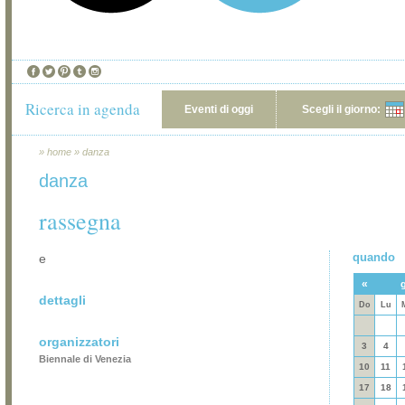
Ricerca in agenda
Eventi di oggi
Scegli il giorno:
»
home
»
danza
danza
rassegna
quando
e
«
dettagli
Do
Lu
organizzatori
3
4
Biennale di Venezia
10
11
17
18