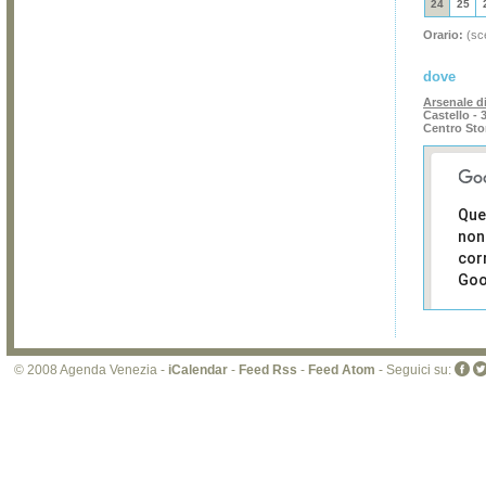
24
25
Orario:
(sce
dove
Arsenale d
Castello - 
Centro Sto
Que
non
cor
Goo
Sei i
prop
di 
© 2008 Agenda Venezia -
iCalendar
-
Feed Rss
-
Feed Atom
- Seguici su:
sit