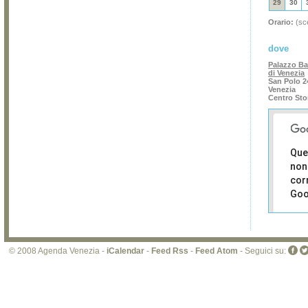
29
30
Orario:
(sce
dove
Palazzo Ba
di Venezia
San Polo 2
Venezia
Centro Sto
Que
non
cor
Goo
Sei i
prop
di 
© 2008 Agenda Venezia -
iCalendar
-
Feed Rss
-
Feed Atom
- Seguici su:
sit