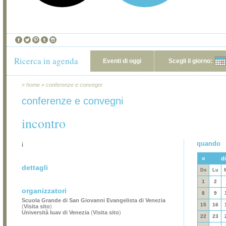
Ricerca in agenda
Eventi di oggi
Scegli il giorno:
»
home
»
conferenze e convegni
conferenze e convegni
incontro
quando
i
«
d
dettagli
Do
Lu
1
2
organizzatori
8
9
Scuola Grande di San Giovanni Evangelista di Venezia
15
16
(
Visita sito
)
Università Iuav di Venezia
(
Visita sito
)
22
23