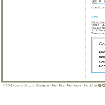
25
26
Orario:
(sce
dove
Biblioteca 
Erizzo - V
Piazzale do
30171 Vene
Terraferma
Que
non
cor
Goo
Sei i
prop
di 
© 2008 Agenda Venezia -
iCalendar
-
Feed Rss
-
Feed Atom
- Seguici su:
sit