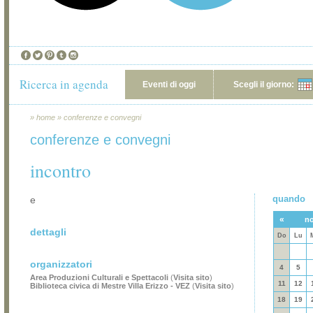
Ricerca in agenda
Eventi di oggi
Scegli il giorno:
»
home
»
conferenze e convegni
conferenze e convegni
incontro
quando
e
«
no
dettagli
Do
Lu
organizzatori
4
5
Area Produzioni Culturali e Spettacoli
(
Visita sito
)
11
12
Biblioteca civica di Mestre Villa Erizzo - VEZ
(
Visita sito
)
18
19