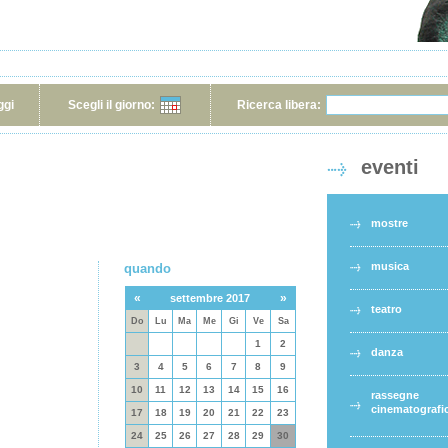
ggi
Scegli il giorno:
Ricerca libera:
eventi
mostre
musica
quando
«
»
settembre 2017
teatro
Do
Lu
Ma
Me
Gi
Ve
Sa
1
2
danza
3
4
5
6
7
8
9
10
11
12
13
14
15
16
rassegne
cinematografi
17
18
19
20
21
22
23
24
25
26
27
28
29
30