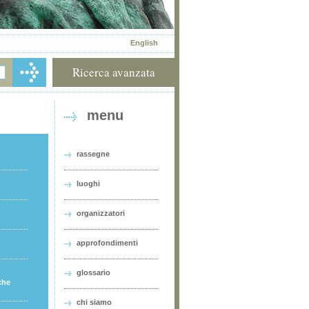
English
Ricerca avanzata
menu
rassegne
luoghi
organizzatori
approfondimenti
glossario
che
chi siamo