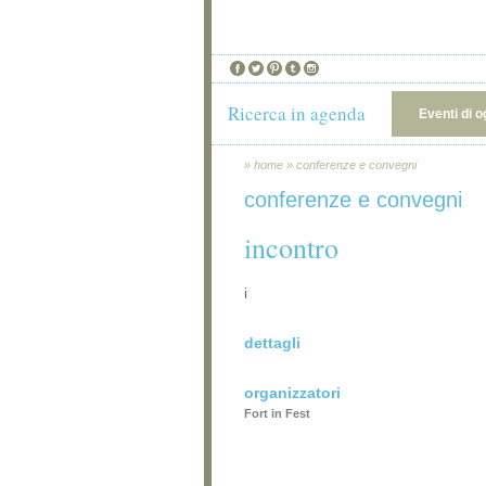
Ricerca in agenda
Eventi di o
»
home
»
conferenze e convegni
conferenze e convegni
incontro
i
dettagli
organizzatori
Fort in Fest