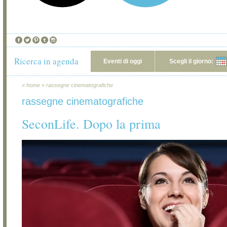
Ricerca in agenda
Eventi di oggi
Scegli il giorno:
»
home
»
rassegne cinematografiche
rassegne cinematografiche
SeconLife. Dopo la prima