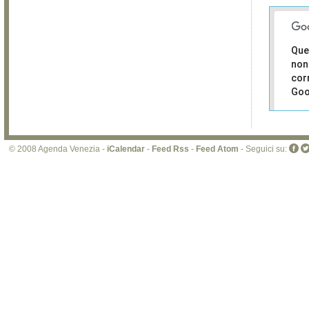
Que
non
cor
Goo
Sei i
prop
di 
© 2008 Agenda Venezia -
iCalendar
-
Feed Rss
-
Feed Atom
- Seguici su:
sit