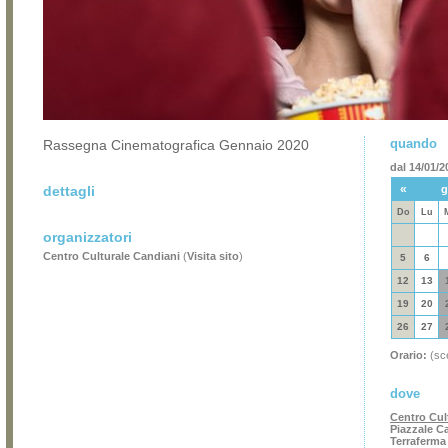
quando
Rassegna Cinematografica Gennaio 2020
dal 14/01/2
«
dettagli
g
Do
Lu
organizzatori
Centro Culturale Candiani
(
Visita sito
)
5
6
12
13
19
20
26
27
Orario:
(sce
dove
Centro Cul
Piazzale Ca
Terraferma