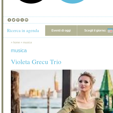
Ricerca in agenda
Eventi di oggi
Scegli il giorno:
»
home
»
musica
musica
Violeta Grecu Trio