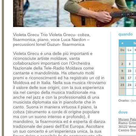
quando
Violeta Grecu Trio Violeta Grecu- cobza,
fisarmonica, piano, voce Luca Nardon –
«
f
percussioni Ionel Guzun- fisarmonica
Do
Lu
Violeta Grecu è una delle più importanti e
riconosciute artiste moldave, vanta
collaborazioni importanti con l’Orchestra
2
3
Nazionale della Tele-Radio Moldava come
9
10
cantante e mandolinista. Ha ottenuto molti
premi e riconoscimenti ed ha registrato un cd in
16
17
Moldova ed in Italia. Nella sua musica ritroviamo
23
24
il valore delle sue origini, con la sua esperienza
sia nel campo della musica tradizionale ma
anche nel jazz e con la professionalità di una
Orario:
(sce
musicista diplomata sia in pianoforte che in
canto. Suona in maniera virtuosa il piano, la
cobza (strumento a corde di origine popolare
dove
ma con un suono intenso e profondo), il
Museo Pal
mandolino, la fisarmonica ed è esperta di danza
Ramo Grima
tradizionale dei paesi dell’Est Europa. Ascoltare
30122 Vene
Centro Sto
un suo concerto è un’esperienza unica, la sua