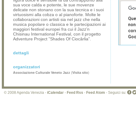
figura dolce e sensibile fa da contrappunto alla
sua voce calda e potente, le sue movenze
delicate non stonano con la sua tecnica e i suoi
virtuosismi alla cobza o al pianoforte. Molte le
Que
collaborazioni con artisti sia nel jazz che nella
musica popolare o classica e le partecipazioni ai
non
maggiori festival europei fra cui il Jazz’n
cor
Chisinau International Festival, con il progetto
Goo
Adventure Project ”Shades Of Ciocârlia”.
Sei i
dettagli
prop
di 
sit
organizzatori
Associazione Culturale Veneto Jazz
(
Visita sito
)
© 2008 Agenda Venezia -
iCalendar
-
Feed Rss
-
Feed Atom
- Seguici su: