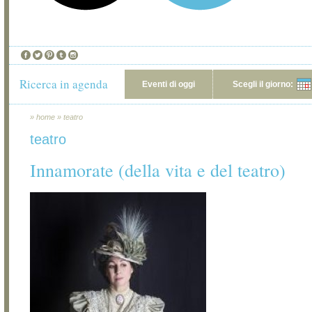
Ricerca in agenda
Eventi di oggi
Scegli il giorno:
»
home
»
teatro
teatro
Innamorate (della vita e del teatro)