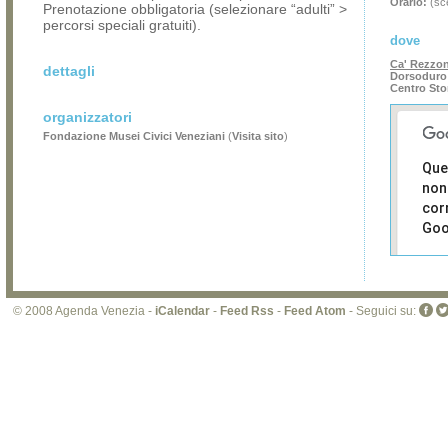
Orario:
(sce
Prenotazione obbligatoria (selezionare “adulti” >
percorsi speciali gratuiti).
dove
Ca' Rezzo
dettagli
Dorsoduro 
Centro Sto
organizzatori
Fondazione Musei Civici Veneziani
(
Visita sito
)
Que
non
cor
Goo
Sei i
prop
di 
© 2008 Agenda Venezia -
iCalendar
-
Feed Rss
-
Feed Atom
- Seguici su:
sit