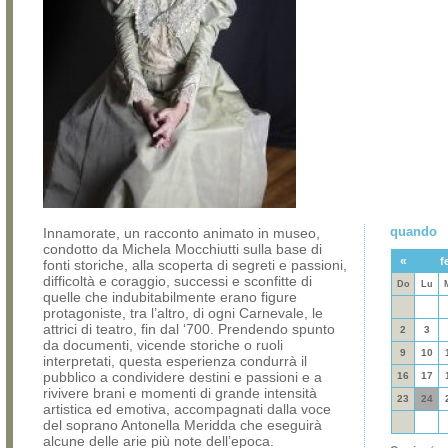
quando
Innamorate, un racconto animato in museo,
condotto da Michela Mocchiutti sulla base di
«
f
fonti storiche, alla scoperta di segreti e passioni,
difficoltà e coraggio, successi e sconfitte di
Do
Lu
quelle che indubitabilmente erano figure
protagoniste, tra l’altro, di ogni Carnevale, le
attrici di teatro, fin dal ‘700. Prendendo spunto
2
3
da documenti, vicende storiche o ruoli
9
10
interpretati, questa esperienza condurrà il
pubblico a condividere destini e passioni e a
16
17
rivivere brani e momenti di grande intensità
23
24
artistica ed emotiva, accompagnati dalla voce
del soprano Antonella Meridda che eseguirà
alcune delle arie più note dell’epoca.