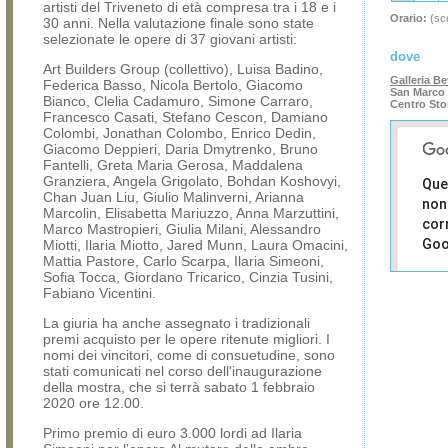
artisti del Triveneto di età compresa tra i 18 e i
Orario:
(sce
30 anni. Nella valutazione finale sono state
selezionate le opere di 37 giovani artisti:
dove
Art Builders Group (collettivo), Luisa Badino,
Galleria B
Federica Basso, Nicola Bertolo, Giacomo
San Marco 
Bianco, Clelia Cadamuro, Simone Carraro,
Centro Sto
Francesco Casati, Stefano Cescon, Damiano
Colombi, Jonathan Colombo, Enrico Dedin,
Giacomo Deppieri, Daria Dmytrenko, Bruno
Fantelli, Greta Maria Gerosa, Maddalena
Granziera, Angela Grigolato, Bohdan Koshovyi,
Que
Chan Juan Liu, Giulio Malinverni, Arianna
non
Marcolin, Elisabetta Mariuzzo, Anna Marzuttini,
cor
Marco Mastropieri, Giulia Milani, Alessandro
Goo
Miotti, Ilaria Miotto, Jared Munn, Laura Omacini,
Mattia Pastore, Carlo Scarpa, Ilaria Simeoni,
Sofia Tocca, Giordano Tricarico, Cinzia Tusini,
Sei i
Fabiano Vicentini.
prop
di 
La giuria ha anche assegnato i tradizionali
sit
premi acquisto per le opere ritenute migliori. I
nomi dei vincitori, come di consuetudine, sono
stati comunicati nel corso dell'inaugurazione
della mostra, che si terrà sabato 1 febbraio
2020 ore 12.00.
Primo premio di euro 3.000 lordi ad Ilaria