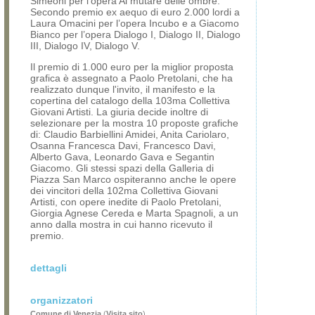
Simeoni per l’opera Al mutare delle ombre.
Secondo premio ex aequo di euro 2.000 lordi a
Laura Omacini per l’opera Incubo e a Giacomo
Bianco per l’opera Dialogo I, Dialogo II, Dialogo
III, Dialogo IV, Dialogo V.
Il premio di 1.000 euro per la miglior proposta
grafica è assegnato a Paolo Pretolani, che ha
realizzato dunque l'invito, il manifesto e la
copertina del catalogo della 103ma Collettiva
Giovani Artisti. La giuria decide inoltre di
selezionare per la mostra 10 proposte grafiche
di: Claudio Barbiellini Amidei, Anita Cariolaro,
Osanna Francesca Davi, Francesco Davi,
Alberto Gava, Leonardo Gava e Segantin
Giacomo. Gli stessi spazi della Galleria di
Piazza San Marco ospiteranno anche le opere
dei vincitori della 102ma Collettiva Giovani
Artisti, con opere inedite di Paolo Pretolani,
Giorgia Agnese Cereda e Marta Spagnoli, a un
anno dalla mostra in cui hanno ricevuto il
premio.
dettagli
organizzatori
Comune di Venezia
(
Visita sito
)