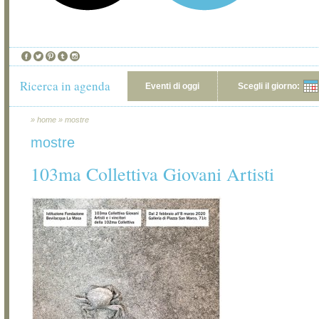
Ricerca in agenda
Eventi di oggi
Scegli il giorno:
»
home
»
mostre
mostre
103ma Collettiva Giovani Artisti