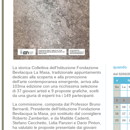
quando
La storica Collettiva dell'Istituzione Fondazione
Bevilacqua La Masa, tradizionale appuntamento
dal 02/02/2
dedicato alla scoperta e alla promozione
«
f
dell'arte contemporanea emergente, arriva alla
103ma edizione con una ricchissima selezione
Do
Lu
di 37 giovani artisti e 9 proposte grafiche, scelti
da una giuria di esperti tra i 149 partecipanti.
2
3
La commissione, composta dal Professor Bruno
9
10
Bernardi, Presidente dell’Istituzione Fondazione
Bevilacqua la Masa, poi sostituito dal consigliere
16
17
Roberto Zamberlan, e da Matilde Cadenti,
23
24
Stefano Cecchetto, Lidia Panzeri e Dario Pinton,
ha valutato le proposte presentate dai giovani