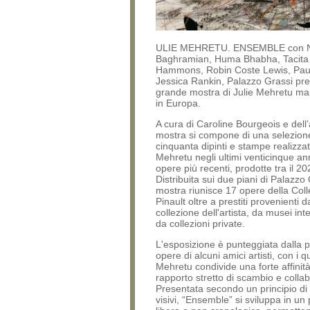
ULIE MEHRETU. ENSEMBLE con N
Baghramian, Huma Bhabha, Tacita
Hammons, Robin Coste Lewis, Paul 
Jessica Rankin, Palazzo Grassi pre
grande mostra di Julie Mehretu ma
in Europa.
A cura di Caroline Bourgeois e dell’a
mostra si compone di una selezione
cinquanta dipinti e stampe realizzat
Mehretu negli ultimi venticinque an
opere più recenti, prodotte tra il 20
Distribuita sui due piani di Palazzo 
mostra riunisce 17 opere della Col
Pinault oltre a prestiti provenienti d
collezione dell'artista, da musei int
da collezioni private.
L'esposizione è punteggiata dalla 
opere di alcuni amici artisti, con i qu
Mehretu condivide una forte affinit
rapporto stretto di scambio e colla
Presentata secondo un principio di
visivi, “Ensemble” si sviluppa in un