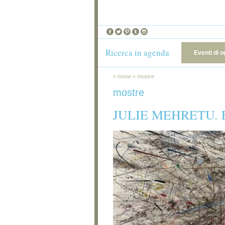
Ricerca in agenda
Eventi di o
»
home
»
mostre
mostre
JULIE MEHRETU.