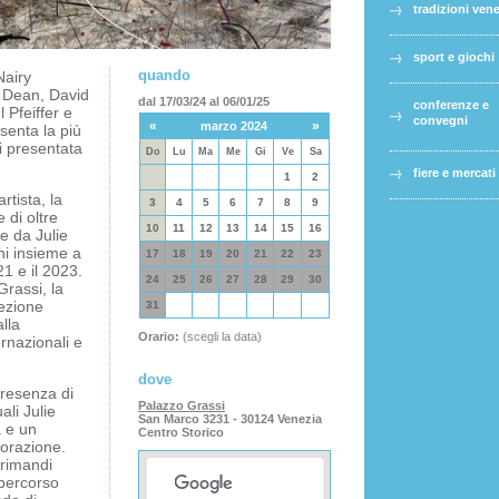
tradizioni ven
sport e giochi
quando
airy
 Dean, David
dal 17/03/24 al 06/01/25
conferenze e
Pfeiffer e
convegni
«
»
marzo 2024
senta la più
i presentata
Do
Lu
Ma
Me
Gi
Ve
Sa
fiere e mercati
1
2
rtista, la
3
4
5
6
7
8
9
 di oltre
10
11
12
13
14
15
16
e da Julie
ni insieme a
17
18
19
20
21
22
23
21 e il 2023.
24
25
26
27
28
29
30
Grassi, la
lezione
31
alla
Orario:
(scegli la data)
ernazionali e
dove
presenza di
Palazzo Grassi
ali Julie
San Marco 3231 - 30124 Venezia
à e un
Centro Storico
borazione.
 rimandi
 percorso