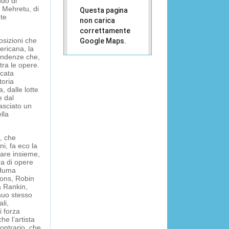
ndo di
e Mehretu, di
Questa pagina
nte
non carica
correttamente
osizioni che
Google Maps.
ericana, la
ondenze che,
Sei il
OK
 tra le opere.
proprietario
icata
di questo
toria
sito web?
a, dalle lotte
e dal
lasciato un
lla
e, che
ni, fa eco la
rare insieme,
ra di opere
 Huma
ons, Robin
a Rankin,
suo stesso
li,
 forza
e l’artista
ontrario, che