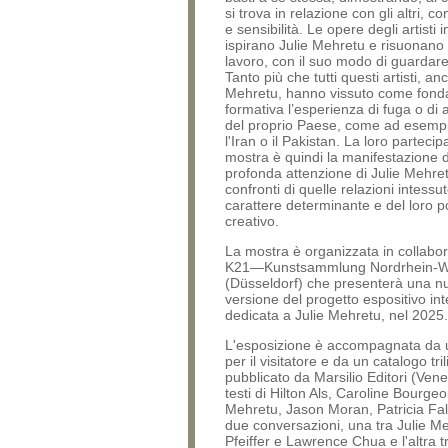
si trova in relazione con gli altri, co
e sensibilità. Le opere degli artisti in
ispirano Julie Mehretu e risuonano 
lavoro, con il suo modo di guardare
Tanto più che tutti questi artisti, an
Mehretu, hanno vissuto come fond
formativa l’esperienza di fuga o d
del proprio Paese, come ad esempio
l'Iran o il Pakistan. La loro partecip
mostra è quindi la manifestazione d
profonda attenzione di Julie Mehre
confronti di quelle relazioni intessut
carattere determinante e del loro p
creativo.
La mostra è organizzata in collabo
K21—Kunstsammlung Nordrhein-W
(Düsseldorf) che presenterà una n
versione del progetto espositivo i
dedicata a Julie Mehretu, nel 2025.
L'esposizione è accompagnata da 
per il visitatore e da un catalogo tri
pubblicato da Marsilio Editori (Vene
testi di Hilton Als, Caroline Bourgeoi
Mehretu, Jason Moran, Patricia Fal
due conversazioni, una tra Julie M
Pfeiffer e Lawrence Chua e l'altra tr