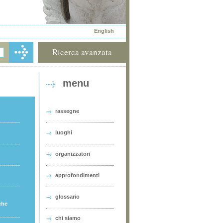
English
Ricerca avanzata
menu
rassegne
luoghi
organizzatori
approfondimenti
glossario
che
chi siamo