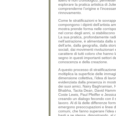
libero e non cronologico, permette
esplorare la pratica artistica di Juli
comprenderne l’origine e l’incessa
rinnovamento.
Come le stratificazioni e le sovrapp
compongono i dipinti dell’artista am
mostra prende forma nelle corrisp
nel corso degli anni, si stabiliscono
La sua pratica, profondamente rad
nell’astrazione, è alimentata dalla s
dell’arte, dalla geografia, dalla stori
sociali, dai movimenti rivoluzionari 
carattere di tutti coloro che hanno 
segno in questi importanti settori de
conoscenza e della creazione.
A questo processo di stratificazion
moltiplica la superficie delle immagi
dimensione collettiva, l’idea di lavo
evidenziata dalla presenza in most
dei suoi amici, Nairy Baghramian,
Bhabha, Tacita Dean, David Hamm
Coste Lewis, Paul Pfeiffer e Jessic
creando un dialogo fecondo con il 
lavoro. Al di là delle differenze forma
emergono preoccupazioni e linee di
comuni, che fanno superare l’idea ch
basti a se stessa, dimostrando, al c