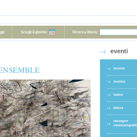
ggi
Scegli il giorno:
Ricerca libera:
eventi
 ENSEMBLE
mostre
musica
teatro
danza
rassegne
cinematografi