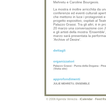
Mehretu e Caroline Bourgeois.
La mostra è inoltre arricchita da un
conferenze ed eventi culturali apert
che mettono in luce i protagonisti e 
progetto espositivo, ospitati al Teatr
Palazzo Grassi. Tra gli altri, è in p
20 marzo una conversazione con J
e gli artisti della mostra 'Ensemble'
marzo sarà presentata la performa
'Archive of Desire'.
dettagli
organizzatori
Palazzo Grassi - Punta della Dogana - Pin
(
Visita sito
)
approfondimenti
JULIE MEHRETU. ENSEMBLE
© 2008 Agenda Venezia -
iCalendar
-
Feed R