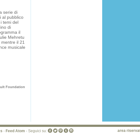
a serie di
i al pubblico
i temi del
ino di
rogramma il
ulie Mehretu
, mentre il 21
nce musicale
ault Foundation
area riserva
ss
-
Feed Atom
- Seguici su: