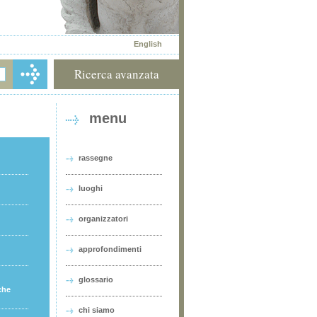
English
Ricerca avanzata
menu
rassegne
luoghi
organizzatori
approfondimenti
glossario
che
chi siamo