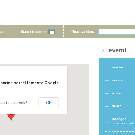
ggi
Scegli il giorno:
Ricerca libera:
eventi
mostre
musica
 carica correttamente Google
teatro
OK
 questo sito web?
danza
rassegne
cinematografi