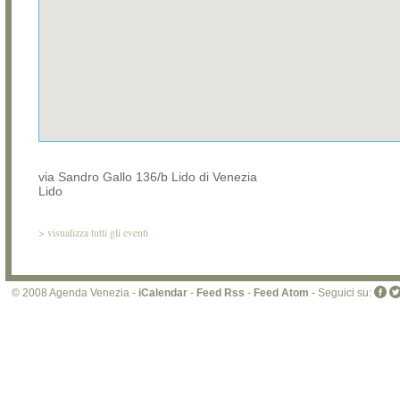
via Sandro Gallo 136/b Lido di Venezia
Lido
>
visualizza tutti gli eventi
© 2008 Agenda Venezia -
iCalendar
-
Feed Rss
-
Feed Atom
- Seguici su: