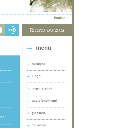
English
Ricerca avanzata
menu
rassegne
luoghi
organizzatori
approfondimenti
glossario
che
chi siamo