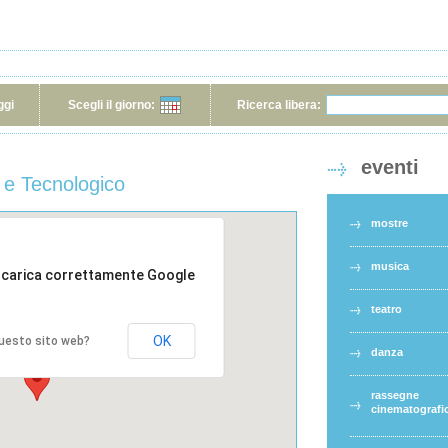
ggi
Scegli il giorno:
Ricerca libera:
eventi
 e Tecnologico
mostre
musica
 carica correttamente Google
teatro
OK
 questo sito web?
danza
rassegne
cinematografi