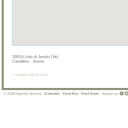
30016 Lido di Jesolo (Ve)
Cavallino - Jesolo
>
visualizza tutti gli eventi
© 2008 Agenda Venezia -
iCalendar
-
Feed Rss
-
Feed Atom
- Seguici su: