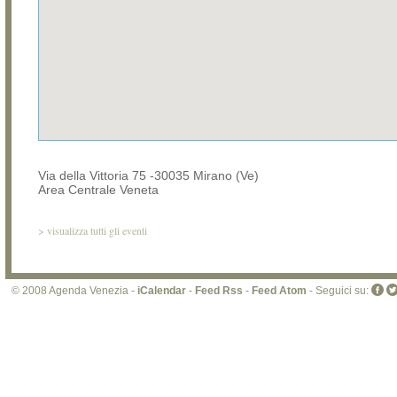
Via della Vittoria 75 -30035 Mirano (Ve)
Area Centrale Veneta
>
visualizza tutti gli eventi
© 2008 Agenda Venezia -
iCalendar
-
Feed Rss
-
Feed Atom
- Seguici su: