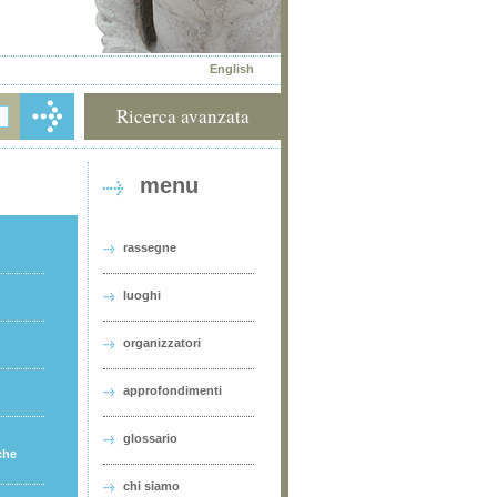
English
Ricerca avanzata
menu
rassegne
luoghi
organizzatori
approfondimenti
glossario
che
chi siamo