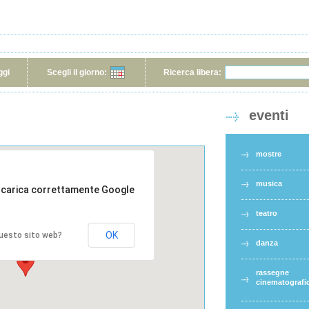
ggi
Scegli il giorno:
Ricerca libera:
eventi
mostre
musica
 carica correttamente Google
teatro
OK
 questo sito web?
danza
rassegne
cinematografi