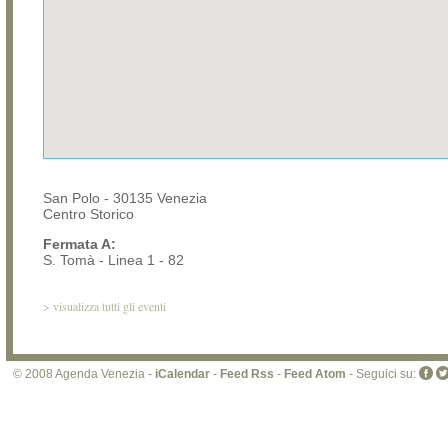
San Polo - 30135 Venezia
Centro Storico
Fermata A:
S. Tomà - Linea 1 - 82
>
visualizza tutti gli eventi
© 2008 Agenda Venezia -
iCalendar
-
Feed Rss
-
Feed Atom
- Seguici su: