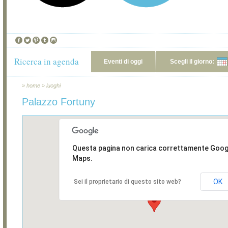
Ricerca in agenda
Eventi di oggi
Scegli il giorno:
»
home
»
luoghi
Palazzo Fortuny
Questa pagina non carica correttamente Goog
Maps.
OK
Sei il proprietario di questo sito web?